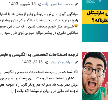
محمدرضا امین زاده
18 شهریور 1403
میانگین گیری با روش مارتینگل یکی از روش ها یا استر
رایج در ترید کردنه . خیلی‌ها با میانگین کم کردن پولدار
خیلی‌ها مثل خودم بدبخت شدن
. اگه بلد باشی چج
میانگین بگیری در بیشتر مواقع میتونی توی بازار سود […]
ترجمه اصطلاحات تخصصی به انگلیسی و فارسی
ابراهیم درویش
16 آذر 1402
اگه شما هم برای ترجمه اصطلاحات تخصصی انگلیسی به 
دیکشنری استفاده میکنی، حتما این پست رو ببین چون 
روش بهتر بهت یاد بدم که هم زودتر کارت راه میوفته هم 
ترجمه ات دقیق تر و روان تر میشه! اگه وقت […]