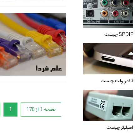
SPDIF چیست
تاندربولت چیست
صفحه 1 از 178
1
اسپلیتر چیست