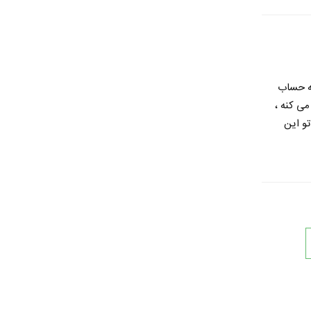
به حساب
می کنه ،
و این