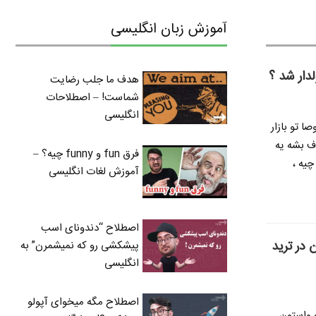
آموزش زبان انگلیسی
لدار شد ؟
هدف ما جلب رضایت
شماست! – اصطلاحات
انگلیسی
ا تو بازار
ف بشه یه
فرق fun و funny چیه؟ –
چیه ،
آموزش لغات انگلیسی
اصطلاح “دندونای اسب
 در ترید
پیشکشی رو که نمیشمرن” به
انگلیسی
اصطلاح مگه میخوای آپولو
ه واستون