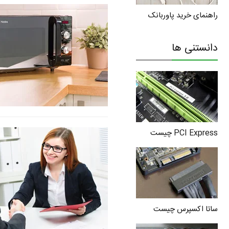
راهنمای خرید پاوربانک
دانستنی ها
PCI Express چیست
ساتا اکسپرس چیست