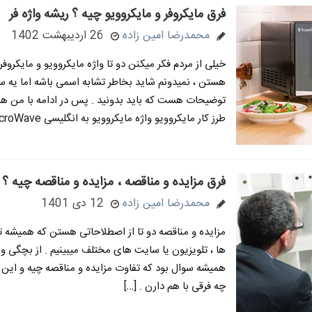
فرق مایکروفر و مایکروویو چیه ؟ ریشه واژه فر
محمدرضا امین زاده
26 اردیبهشت 1402
خیلی از مردم فکر میکنن دو تا واژه مایکروویو و مایکروفر
هستن ، نمیدونم شاید بخاطر تشابه اسمی باشه اما یه 
توضیحات هست که باید بدونید . پس در ادامه با من همر
طرز کار مایکروویو واژه مایکروویو به انگلیسی MicroWave […]
فرق مزایده و مناقصه ، مزایده و مناقصه چیه ؟
محمدرضا امین زاده
12 دی 1401
مزایده و مناقصه دو تا از اصطلاحاتی هستن که همیشه ت
ها ، تلویزیون یا سایت های مختلف میبینیم . از بچگی و
همیشه سوال بود که تفاوت مزایده و مناقصه چیه و این دو
چه فرقی با هم دارن . […]