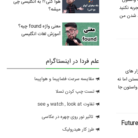
هوا کنی؟! به انگلیسی چی
ربه نکنید
میشه؟
ید شدن
من
معنی واژه found چیه؟
آموزش لغات انگلیسی
علم فردا در اینستاگرام
ار های
مقایسه سرعت فضاپیما و هواپیما
ستن اما نه
 واستون جا
تست چپ کردن تسلا
تفاوت watch , look at و see
تاثیر نور روی چهره در عکاسی
طرز کار هیدرولیک