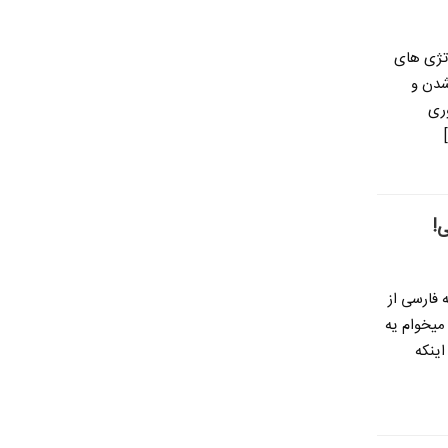
اتژی های
 شدن و
وری
!
فارسی از
میخوام یه
اینکه