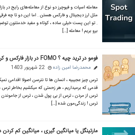
معامله اسپات و فیوچرز دو نوع از معامله‌های رایج در باز
مثل ارز دیجیتال و فارکس هستن . اما این دو تا چه فرقی
. تو این پست خیلی ساده ، کوتاه و مفید خدمتتون توضی
برو بریم ! معامله […]
فومو در ترید چیه ؟ FOMO در بازار فارکس و کریپتو
محمدرضا امین زاده
22 شهریور 1403
ترس چیز عجیبیه ، انسان ها تا نترسن اصولا اقدامی نمیک
قدمی که برمیداریم ، هر زحمتی که میکشیم بخاطر ترس 
ترس از مردن ، ترس از بی پول شدن ، ترس از جاموندن
ترس ! زندگی‌مون شده […]
مارتینگل یا میانگین گیری ، میانگین کم کردن در