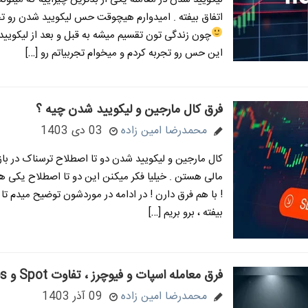
اتفاق بیفته . امیدوارم هیچوقت حس لیکویید شدن رو تج
چون زندگی تون تقسیم میشه به قبل و بعد از لیکوی
این حس رو تجربه کردم و میخوام تجربیاتم رو […]
فرق کال مارجین و لیکویید شدن چیه ؟
محمدرضا امین زاده
03 دی 1403
کال مارجین و لیکویید شدن دو تا اصطلاح ترسناک در باز
مالی هستن . خیلیا فکر میکنن این دو تا اصطلاح یکی ه
! با هم فرق دارن ! در ادامه در موردشون توضیح میدم تا
بیفته ، برو بریم […]
فرق معامله اسپات و فیوچرز ، تفاوت Spot و Futures
محمدرضا امین زاده
09 آذر 1403