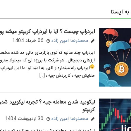
ه ایستا
ایردراپ چیست ؟ آیا با ایردراپ کریپتو میشه پو
محمدرضا امین زاده
06 خرداد 1404
ایردراپ چند سالیه که توی بازارهای مالی مد شده مخصوص
ارزهای دیجیتال . هر شرکت یا پروژه ای که میخواد معرو
ایردراپ راه میندازه و الهی به امید تو
اما این ایردراپ 
معنیش چیه ، کاربردش چیه ، […]
لیکویید شدن معامله چیه ؟ تجربه لیکویید شدن
کریپتو
محمدرضا امین زاده
30 اردیبهشت 1404
لیکویید شدن در معامله یکی از بدترین چیزاییه که میتون