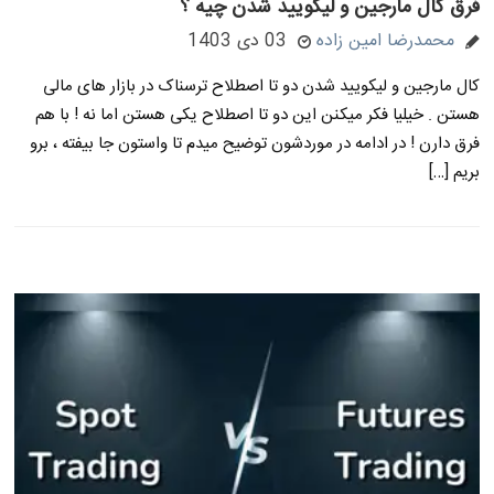
فرق کال مارجین و لیکویید شدن چیه ؟
محمدرضا امین زاده
03 دی 1403
کال مارجین و لیکویید شدن دو تا اصطلاح ترسناک در بازار های مالی
هستن . خیلیا فکر میکنن این دو تا اصطلاح یکی هستن اما نه ! با هم
فرق دارن ! در ادامه در موردشون توضیح میدم تا واستون جا بیفته ، برو
بریم […]