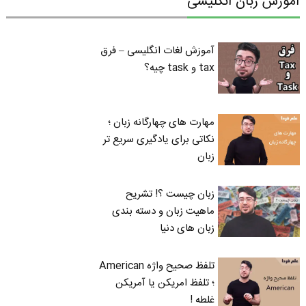
آموزش زبان انگلیسی
آموزش لغات انگلیسی – فرق
tax و task چیه؟
مهارت های چهارگانه زبان ؛
نکاتی برای یادگیری سریع تر
زبان
زبان چیست ؟! تشریح
ماهیت زبان و دسته بندی
زبان های دنیا
تلفظ صحیح واژه American
؛ تلفظ امریکن یا آمریکن
غلطه !