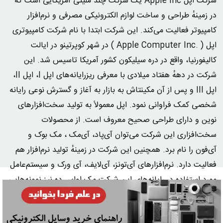
شرکت اپل Apple Inc یک شرکت چند ملیتی آمریکایی است که
در زمینهٔ طراحی و ساخت لوازم الکترونیکی مصرفی و نرم‌افزار
کامپیوتر فعالیت می‌کند. این شرکت ابتدا با نام شرکت کامپیوتری
اپل ( .Apple Computer Inc ) در شهر کوپرتینو در ایالت
کالیفورنیا، واقع در دره سیلیکون کشور آمریکا تاسیس شد. این
شرکت در دههٔ هفتاد میلادی با معرفی ریزرایانه‌های اپل I، اپل II،
اپل III و پس از آن مکینتاش به بازار به آغاز و گسترش نوعی رایانه
شخصی کمک فراوانی نمود. اپل معمولاً به تولید سخت‌افزارهای
نوین و دارای طراحی صحیح معروف است. از محصولات
سخت‌افزاری این شرکت می‌توان آی‌پاد، آی‌مک ، مک بوک و
آی‌فون را نام برد. همچنین این شرکت در زمینهٔ تولید نرم‌افزار هم
فعالیت دارد. نرم‌افزارهای آی‌تونز، آی‌لایف، آی ورک و سیستم‌عامل
مورد استفاده در رایانه‌های این شرکت مک اواس ده نیز نمونه‌هایی
از فعالیت نرم‌افزاری این شرکت هستند.