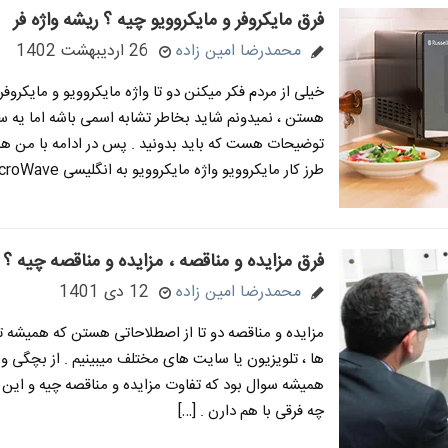
فرق مایکروفر و مایکروویو چیه ؟ ریشه واژه فر
محمدرضا امین زاده
26 اردیبهشت 1402
خیلی از مردم فکر میکنن دو تا واژه مایکروویو و مایکروفر
هستن ، نمیدونم شاید بخاطر تشابه اسمی باشه اما یه 
توضیحات هست که باید بدونید . پس در ادامه با من همر
طرز کار مایکروویو واژه مایکروویو به انگلیسی MicroWave […]
فرق مزایده و مناقصه ، مزایده و مناقصه چیه ؟
محمدرضا امین زاده
12 دی 1401
مزایده و مناقصه دو تا از اصطلاحاتی هستن که همیشه ت
ها ، تلویزیون یا سایت های مختلف میبینیم . از بچگی و
همیشه سوال بود که تفاوت مزایده و مناقصه چیه و این دو
چه فرقی با هم دارن . […]