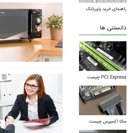
راهنمای خرید پاوربانک
دانستنی ها
PCI Express چیست
ساتا اکسپرس چیست