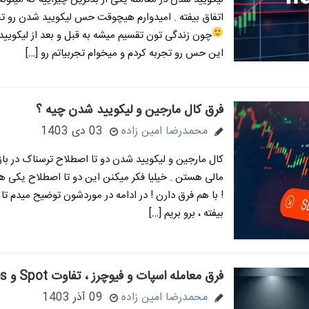
اتفاق بیفته . امیدوارم هیچوقت حس لیکویید شدن رو تج
چون زندگی تون تقسیم میشه به قبل و بعد از لیکوی
این حس رو تجربه کردم و میخوام تجربیاتم رو […]
فرق کال مارجین و لیکویید شدن چیه ؟
محمدرضا امین زاده
03 دی 1403
کال مارجین و لیکویید شدن دو تا اصطلاح ترسناک در باز
مالی هستن . خیلیا فکر میکنن این دو تا اصطلاح یکی ه
! با هم فرق دارن ! در ادامه در موردشون توضیح میدم تا
بیفته ، برو بریم […]
فرق معامله اسپات و فیوچرز ، تفاوت Spot و Futures
محمدرضا امین زاده
09 آذر 1403