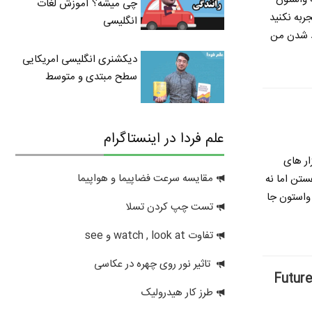
چی میشه؟ آموزش لغات
ربه نکنید
انگلیسی
ید شدن
من
دیکشنری انگلیسی امریکایی
سطح مبتدی و متوسط
علم فردا در اینستاگرام
ار های
مقایسه سرعت فضاپیما و هواپیما
ستن اما نه
 واستون جا
تست چپ کردن تسلا
تفاوت watch , look at و see
تاثیر نور روی چهره در عکاسی
طرز کار هیدرولیک