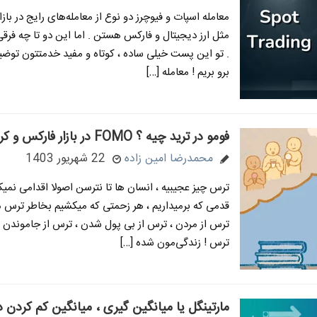
معامله اسپات و فیوچرز دو نوع از معامله‌های رایج در باز
مثل ارز دیجیتال و فارکس هستن . اما این دو تا چه فرقی
. تو این پست خیلی ساده ، کوتاه و مفید خدمتتون توضی
برو بریم ! معامله […]
فومو در ترید چیه ؟ FOMO در بازار فارکس و کریپتو
محمدرضا امین زاده
22 شهریور 1403
ترس چیز عجیبیه ، انسان ها تا نترسن اصولا اقدامی نمیک
قدمی که برمیداریم ، هر زحمتی که میکشیم بخاطر ترس 
ترس از مردن ، ترس از بی پول شدن ، ترس از جاموندن
ترس ! زندگی‌مون شده […]
مارتینگل یا میانگین گیری ، میانگین کم کردن در