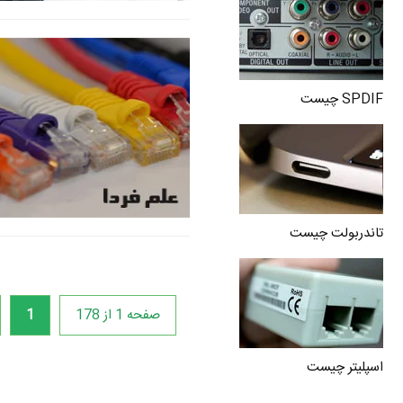
SPDIF چیست
تاندربولت چیست
صفحه 1 از 178
1
اسپلیتر چیست