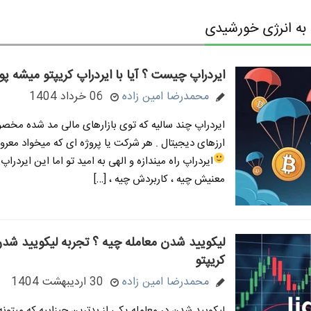
ه انرژی خورشیدی
ایردراپ چیست ؟ آیا با ایردراپ کریپتو میشه پو
محمدرضا امین زاده
06 خرداد 1404
ایردراپ چند سالیه که توی بازارهای مالی مد شده مخصوص
ارزهای دیجیتال . هر شرکت یا پروژه ای که میخواد معرو
ایردراپ راه میندازه و الهی به امید تو
اما این ایردراپ 
معنیش چیه ، کاربردش چیه ، […]
لیکویید شدن معامله چیه ؟ تجربه لیکویید شدن
کریپتو
محمدرضا امین زاده
30 اردیبهشت 1404
لیکویید شدن در معامله یکی از بدترین چیزاییه که میتون