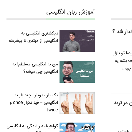
آموزش زبان انگلیسی
لدار شد ؟
دیکشنری انگلیسی به
انگلیسی از مبتدی تا پیشرفته
ا تو بازار
ف بشه یه
من به انگلیسی مسلطم! به
چیه ،
انگلیسی چی میشه؟
یک بار ، دوبار ، چند بار به
 در ترید
انگلیسی – قید تکرار once و
twice
گواهینامه رانندگی به انگلیسی
ه واستون