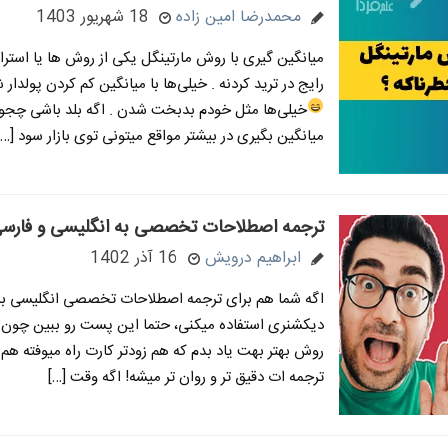
محمدرضا امین زاده
18 شهریور 1403
میانگین گیری با روش مارتینگل یکی از روش ها یا استر
رایج در ترید کردنه . خیلی‌ها با میانگین کم کردن پولدار
خیلی‌ها مثل خودم بدبخت شدن
. اگه بلد باشی چج
میانگین بگیری در بیشتر مواقع میتونی توی بازار سود […]
ترجمه اصطلاحات تخصصی به انگلیسی و فارسی
ابراهیم درویش
16 آذر 1402
اگه شما هم برای ترجمه اصطلاحات تخصصی انگلیسی به 
دیکشنری استفاده میکنی، حتما این پست رو ببین چون 
روش بهتر بهت یاد بدم که هم زودتر کارت راه میوفته هم 
ترجمه ات دقیق تر و روان تر میشه! اگه وقت […]