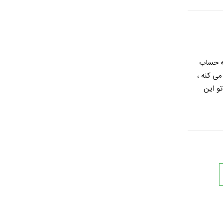
به حساب
می کنه ،
و این