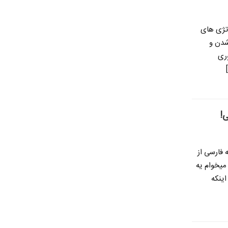
اتژی های
 شدن و
وری
!
فارسی از
میخوام یه
اینکه