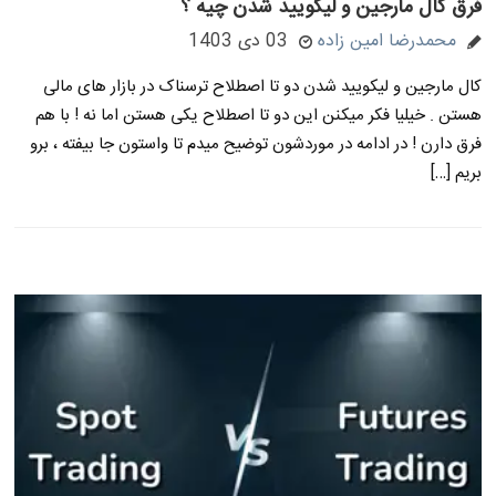
فرق کال مارجین و لیکویید شدن چیه ؟
محمدرضا امین زاده
03 دی 1403
کال مارجین و لیکویید شدن دو تا اصطلاح ترسناک در بازار های مالی
هستن . خیلیا فکر میکنن این دو تا اصطلاح یکی هستن اما نه ! با هم
فرق دارن ! در ادامه در موردشون توضیح میدم تا واستون جا بیفته ، برو
بریم […]