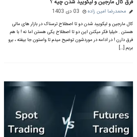
فرق کال مارجین و لیکویید شدن چیه ؟
محمدرضا امین زاده
03 دی 1403
کال مارجین و لیکویید شدن دو تا اصطلاح ترسناک در بازار های مالی
هستن . خیلیا فکر میکنن این دو تا اصطلاح یکی هستن اما نه ! با هم
فرق دارن ! در ادامه در موردشون توضیح میدم تا واستون جا بیفته ، برو
بریم […]