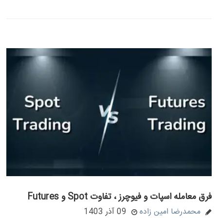
فرق معامله اسپات و فیوچرز ، تفاوت Spot و Futures
محمدرضا امین زاده
09 آذر 1403