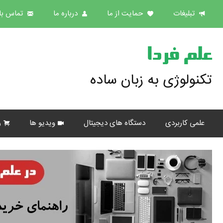
تبلیغات
حمایت از ما
درباره ما
تماس با 
علم فردا
تکنولوژی به زبان ساده
علمی کاربردی
دستگاه های دیجیتال
ویدیو ها
ر