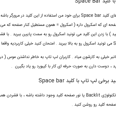
Space Ba
های کلید
Space bar
برای خود من استفاده از این کلید در مرورگر باشه 
صفحه ای که اسکرول داره ( اسکرول = همون مستطیل کنار صفحه که م
نید ) با زدن این کلید می تونید اسکرول رو به سمت پایین ببرید . با فش
بر خیلی به کارشون میاد . کاربران لپ تاپ به خاطر نداشتن موس ( در 
پد ، دوست دارن به صورت حرفه ای کار با کیبورد رو یاد بگیرن .
ی لپ تاپ با کلید Space bar
دربرخی لپ تاپ ها مثل لنوو اگه تکنولوژی Backlit یا نور صفحه کلید وجود داشته باشه ، با فش