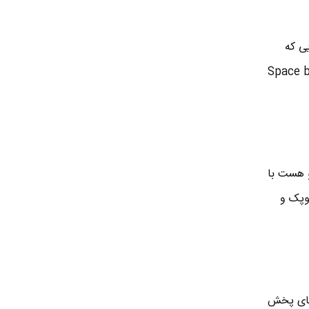
یی که
ها هست با کلید Tab می تونید روی گزینه های مختلف رفته و با زدن کلید Space bar
و هست با
ل کوپک و
 های پخش