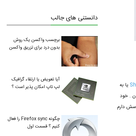
دانستنی های جالب
برچسب واکسن یک روش
بدون درد برای تزریق واکسن
آیا تعویض یا ارتقاء گرافیک
Sh
یا به
لپ تاپ امکان پذیر است ؟
یدن . خود
 جورایی دوسش دارم
چگونه Firefox sync را فعال
کنیم ؟ قسمت اول