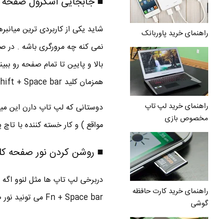
■ جابجایی اسکرول صفحه با کلید r
شاید یکی از کاربردی ترین میانبر
راهنمای خرید پاوربانک
نمی کنه چه مرورگری باشه . در 
بالا و پایین تا تمام صفحه رو ببی
همزمان کلید Shift +
Space bar می تونید اسکرول رو به بالا ببرید . امتحان کنید خیلی کاربردیه واقعا .
راهنمای خرید لپ تاپ
دوستانی که لپ تاپ دارن این میان
مخصوص بازی
مواقع ) و کار خسته کننده با تاچ 
■ روشن کردن نور صفحه کلید برخ
راهنمای خرید کارت حافظه
Fn + Space bar می تونید نور صفحه کلید رو روشن کنید .
گوشی