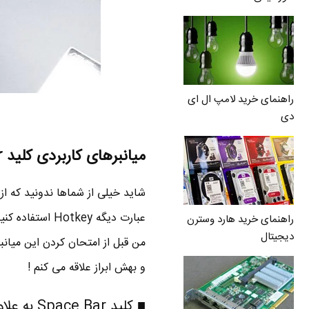
راهنمای خرید لامپ ال ای
دی
میانبرهای کاربردی کلید Space bar در ویندوز
شاید خیلی از شماها ندونید که از کلید Space bar هم می تونید به صورت میانبر ی
عبارت دیگه tkey
راهنمای خرید هارد وسترن
دیجیتال
و بهش ابراز علاقه می کنم !
■ کلید Space Bar به علاوه کلید Win