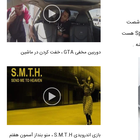
ر دو انگشت شصت
دستان شما بتونن کلید Space bar رو فشار بدن . کاربردی ترین کلید حین تایپ ، همین کلید Space bar هست
ه .
دوربین مخفی GTA ، خفت کردن در ماشین
بازی اندرویدی S.M.T.H ، منو بنداز آسمون هفتم