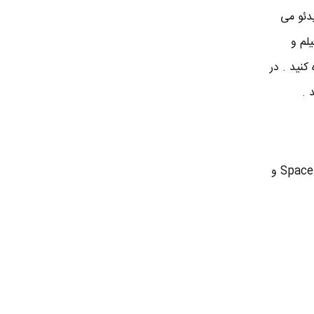
یک یا ویدئو می
فیلم و
تونید از Space bar به جای Pause و Play استفاده کنید . در
در نرم افزار فتوشاپ برای اینکه کل تصویر رو موقعی که زوم کردید بتونید ببینید ، با نگه داشتن کلید Space Bar و