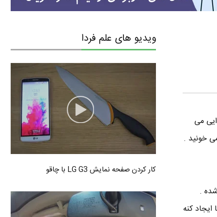
ویدیو های علم فردا
دایی می
کار کردن صفحه نمایش LG G3 با چاقو
شده .
ا ایجاد کنه