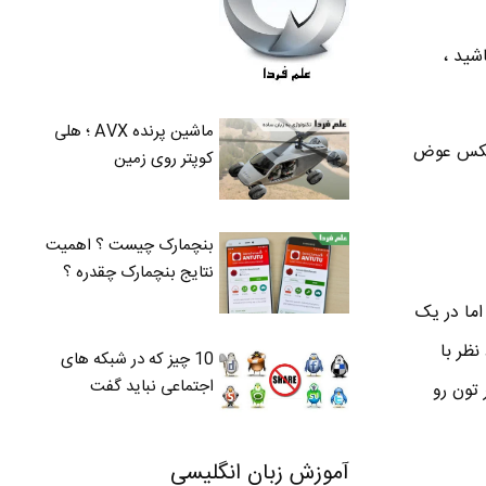
لید Win رو نگه داشته باشید ،
ماشین پرنده AVX ؛ هلی
رسی و بر عکس عوض
کوپتر روی زمین
بنچمارک چیست ؟ اهمیت
نتایج بنچمارک چقدره ؟
اما در یک
فایل مورد نظر با
10 چیز که در شبکه های
اجتماعی نباید گفت
Sp فایل های مورد نظر تون رو
آموزش زبان انگلیسی