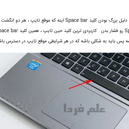
جوابش انقدرها هم علمی نیست . دلیل بزرگ بودن کلید Space bar اینه که موقع تایپ ، ه
شه پس باید به شکلی باشه که در هر شرایطی موقع تایپ در دسترس باش