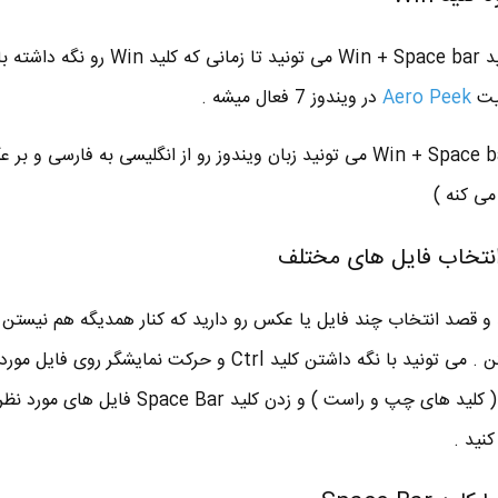
در ویندوز 7 با فشردن همزمان کلید Win + Space bar می تونید تا زمانی که ک
Aero Peek
در ویندوز 7 فعال میشه .
در ویندوز 8 با فشردن همزمان Win + Space bar می تونید زبان ویندوز رو از انگلیسی به فا
می کنه )
 و قصد انتخاب چند فایل یا عکس رو دارید که کنار همدیگه هم نیستن 
پوشه و یا مثلا روی دسکتاپ هستن . می تونید با نگه داشتن کلید Ctrl و حرکت نمایشگر روی 
استفاده از کلیدهای Arrow Key ( کلید های چپ و راست ) و زدن کلید ace Bar
نید .