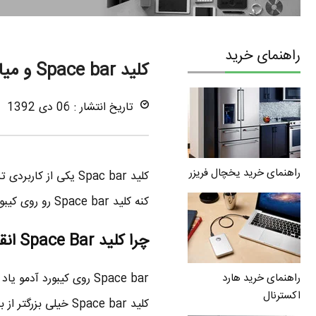
راهنمای خرید
کلید Space bar و میانبرهای کاربردی آن در ویندوز
تاریخ انتشار : 06 دی 1392
راهنمای خرید یخچال فریزر
کلید Spac bar یکی ا
کنه کلید Space bar رو روی کیبوردها ببینیم . بررسی کوچولویی از این کلید مهم انجام دادم که در ادامه می خونید .
چرا کلید Space Bar انقدر بزرگ طراحی شده ؟
Space bar روی کیبورد 
راهنمای خرید هارد
اکسترنال
کلید Space bar خیل