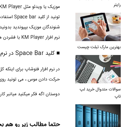
رایتر
تونید از ک
نرم افزار KM Player با فشردن همزمان کلید Ctrl + Space bar می تونید موزیک یا فیلم رو Stop کنید .
بهترین مارک تبلت چیست
■ کلید Space Bar در نرم افزار فتوشاپ
حرکت دادن موس ، می تونید روی 
سوالات متدوال خرید لپ
دوستان اگه فکر میکنید میانبر کاربردی دیگه ای از کلید
تاپ
حتما مطالب زیر رو هم ب