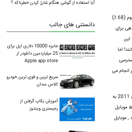
آیا استفاده از گوشی هنگام شارژ کردن خطرناکه ؟
%87 از صاحبان گوشی هوشمند از طریق گجت قابل حمل خود به اینترنت و ایمیل دسترسی دارند. دو سوم (68 ٪)
دانستنی های جالب
اهی برای
 و این
جایزه 10000 دلاری اپل برای
ند! اما
25 میلیاردمین دانلودر از
دسترسی
Apple app store
ر انجام می
سریع ترین و قوی ترین خودرو
کلاس سدان
نتیجه این تحقیقات بر پایه یک همه پرسی تلفنی از 2,277 بزرگسال گزارش شده و از26 آوریل تا 22 می 2011 به
آموزش بکاپ گرفتن از
 تا از مصاحبه ها توسط موبایل
رجیستری ویندوز
ی انجام شده و درصد خطای همه پرسی از بزرگسالان +/-2 درصد , موبایل