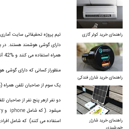
تیم پروژه تحقیقاتی سایت آماری
راهنمای خرید کولر گازی
همراه استفاده می کنند و %42 آنان از گوشی هوشمند که حدودا %35 افراد بالغ را در برمی گیرد.
منظوراز کسانی که دارای گوشی هو
راهنمای خرید شارژر فندکی
یک سوم از صاحبان تلفن همراه (%33) که به گفته خودشان گوشی هوشمند استفاده می کن
میشود .( که شامل
iphone
و
ry
راهنمای خرید شارژر
خورشیدی