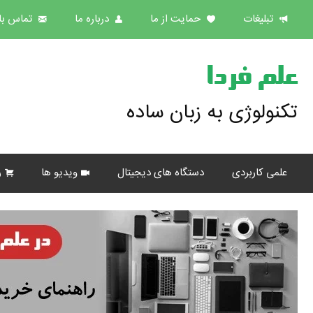
تبلیغات
حمایت از ما
درباره ما
تماس با 
علم فردا
تکنولوژی به زبان ساده
علمی کاربردی
دستگاه های دیجیتال
ویدیو ها
ر