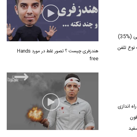
به این نتجه رسیدند که یک سوم از بزرگسالان آمریکایی (%35)
ی بالاخره ازیک نوع تلفن
هندزفری چیست ؟ تصور غلط در مورد Hands
free
 هوشمند راه اندازی
فون
کثرا جزء سفید