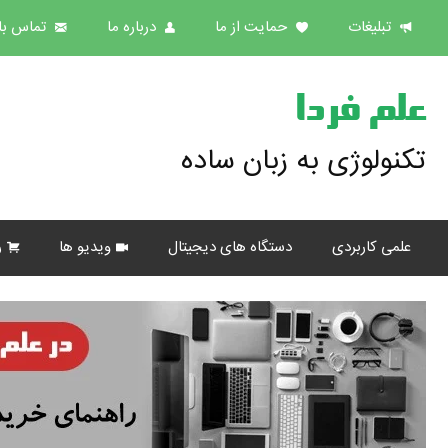
تبلیغات
حمایت از ما
درباره ما
تماس با 
علم فردا
تکنولوژی به زبان ساده
علمی کاربردی
دستگاه های دیجیتال
ویدیو ها
ر