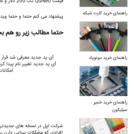
قیمت QuNeo تک 200 دلار و جفت 375 دلار می باشد .
راهنمای خرید کارت شبکه
پیشنهاد می کنم حتما و حتما وی
حتما مطالب زیر رو هم ب
راهنمای خرید مونوپاد
آی پد جدید تغییر نام پیدا ک
امکانا
راهنمای خرید خمیر
سیلیکون
شرکت اپل در نسخه های جدیدتر
افرادی که مشکلات بینایی دارن رو