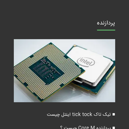
پردازنده
■ تیک تاک tick tock اینتل چیست
■ پردازنده Core M چیست ؟