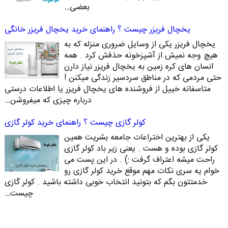
بعضی…
یخچال فریزر چیست ؟ راهنمای خرید یخچال فریزر خانگی
یخچال فریزر یکی از وسایل ضروری منزله که به
هیچ وجه نمیش از آشپزخونه حذفش کرد . همه
انسان های کره زمین به یخچال فریزر نیاز دارن
حتی مردمی که در مناطق سردسیر زندگی میکنن !
متاسفانه خییل از فروشنده های یخچال فریزر یا اطلاعات درستی
درباره چیزی که میفروشن…
کولر گازی چیست ؟ راهنمای خرید کولر گازی
یکی از بهترین اختراعات جامعه بشریت همین
کولر گازی بوده و هست . یعنی زیر باد کولر گازی
راحت میشه اعتراف گرفت :) . در این پست می
خوام یه سری نکات مهم موقع خرید کولر گازی رو
خدمتتون بگم که بتونید انتخاب خوبی داشته باشید . کولر گازی
چیست…