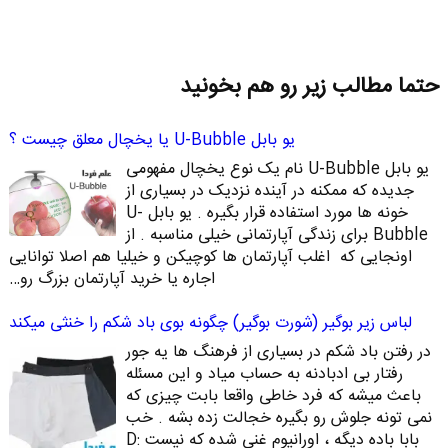
حتما مطالب زیر رو هم بخونید
یو بابل U-Bubble یا یخچال معلق چیست ؟
یو بابل U-Bubble نام یک نوع یخچال مفهومی
جدیده که ممکنه در آینده نزدیک در بسیاری از
خونه ها مورد استفاده قرار بگیره . یو بابل U-
Bubble برای زندگی آپارتمانی خیلی مناسبه . از
اونجایی که اغلب آپارتمان ها کوچیکن و خیلیا هم اصلا توانایی
اجاره یا خرید آپارتمان بزرگ رو…
لباس زیر بوگیر (شورت بوگیر) چگونه بوی باد شکم را خنثی میکند
در رفتن باد شکم در بسیاری از فرهنگ ها یه جور
رفتار بی ادبادنه به حساب میاد و این مسئله
باعث میشه که فرد خاطی واقعا بابت چیزی که
نمی تونه جلوش رو بگیره خجالت زده بشه . خب
بابا باده دیگه ، اورانیوم غنی شده که نیست :D