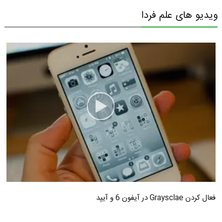
ویدیو های علم فردا
فعال کردن Graysclae در آیفون 6 و آیپد