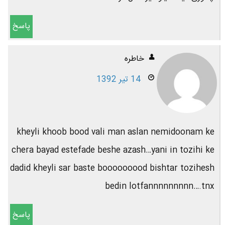
پاسخ
خاطره
14 تیر 1392
kheyli khoob bood vali man aslan nemidoonam ke
chera bayad estefade beshe azash…yani in tozihi ke
dadid kheyli sar baste booooooood bishtar tozihesh
bedin lotfannnnnnnnn….tnx
پاسخ