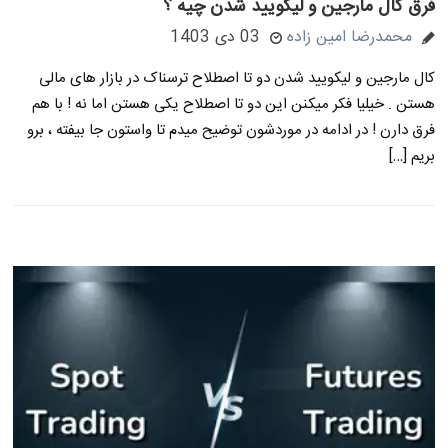
فرق کال مارجین و لیکویید شدن چیه ؟
محمدرضا امین زاده
03 دی 1403
کال مارجین و لیکویید شدن دو تا اصطلاح ترسناک در بازار های مالی
هستن . خیلیا فکر میکنن این دو تا اصطلاح یکی هستن اما نه ! با هم
فرق دارن ! در ادامه در موردشون توضیح میدم تا واستون جا بیفته ، برو
بریم […]