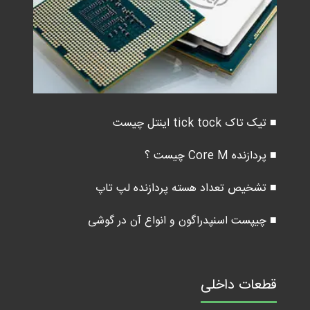
■ تیک تاک tick tock اینتل چیست
■ پردازنده Core M چیست ؟
■ تشخیص تعداد هسته پردازنده لپ تاپ
■ چیپست اسنپدراگون و انواع آن در گوشی
قطعات داخلی