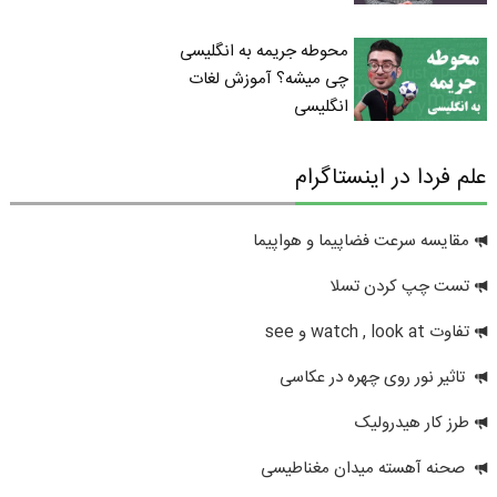
محوطه جریمه به انگلیسی
چی میشه؟ آموزش لغات
انگلیسی
علم فردا در اینستاگرام
مقایسه سرعت فضاپیما و هواپیما
تست چپ کردن تسلا
تفاوت watch , look at و see
تاثیر نور روی چهره در عکاسی
طرز کار هیدرولیک
صحنه آهسته میدان مغناطیسی