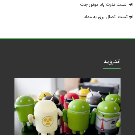
تست قدرت باد موتور جت
تست اتصال برق به مداد
اندروید