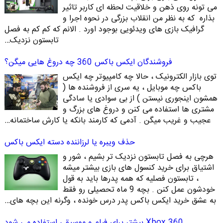
می تونه روی ذهن و خلاقیت لحظه ای کاربر تاثیر
بذاره که به نظر من انقلاب بزرگی در نحوه اجرا و
گرافیک بازی های ویدئویی بوجود اورد . الانم که کم کم به فصل
تابستون نزدیک…
فروشندگان ایکس باکس 360 چه دروغ هایی میگن؟
توی بازار الکترونیک ، حالا چه کامپیوتر چه ایکس
باکس چه موبایل ، یه سری از فروشنده ها (
همشون اینجوری نیستن ) از بی سوادی یا سادگی
مشتری ها استفاده می کنن و دروغ های بزرگ و
عجیب و غریب میگن . آدمی که کارمند بانکه یا کارش ساختمانه…
حذف ویبره یا لرزاننده دسته ایکس باکس
هرچی به فصل تابستون نزدیک تر بشیم ، شور و
اشتیاق برای خرید کنسول های بازی بیشتر میشه
، تابستون فصلیه که همه پدرها باید به قول
خودشون عمل کنن . بچه 9 ماه تحصیلی رو فقط
به عشق خرید ایکس باکس پدر درس خونده ، وگرنه این بچه های…
Xbox 360 بیشتر برای فیلم و موسیقی استفاده می شود