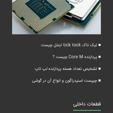
■ تیک تاک tick tock اینتل چیست
■ پردازنده Core M چیست ؟
■ تشخیص تعداد هسته پردازنده لپ تاپ
■ چیپست اسنپدراگون و انواع آن در گوشی
قطعات داخلی