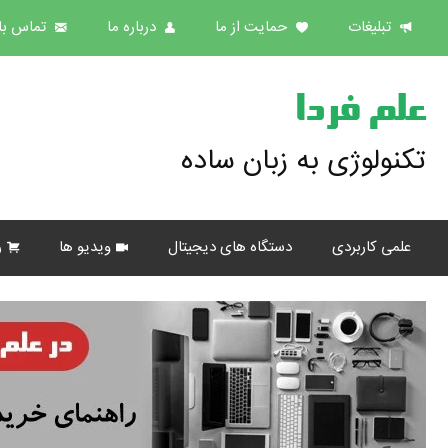
تبلیغات
حمایت از ما
درباره ما
تماس با 
علم فردا
تکنولوژی به زبان ساده
علمی کاربردی
دستگاه های دیجیتال
ویدیو ها
ر