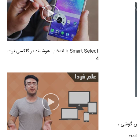
Smart Select یا انتخاب هوشمند در گلکسی نوت
4
ن لمس گوشی ،
یژگی Air View در گلکسی اس ۵ و همچنین