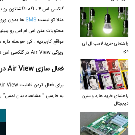
گلکسی اس ۴ ، اگه انگش
مثلا تو لیست
SMS
ها بدون ورود
مواقع کاربردیه . کی حوصله داره 
راهنمای خرید لامپ ال ای
دی
ویژگی Air View در گلکسی اس ۵ میشه . بقیه رو در ادامه توضیح میدم .
فعال سازی Air View در گلکسی اس ۵
به فارسی ” مشاهده بدن لمس” رو 
راهنمای خرید هارد وسترن
دیجیتال