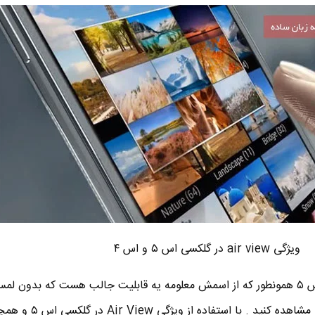
ویژگی air view در گلکسی اس ۵ و اس ۴
ایر ویو یا Air View در گلکسی اس ۵ همونطور که از اسمش معلومه یه قابلیت جالب هست که بدو
اجازه میده تا یه سری اطلاعات رو مشاهده کنید . با استفاده از و