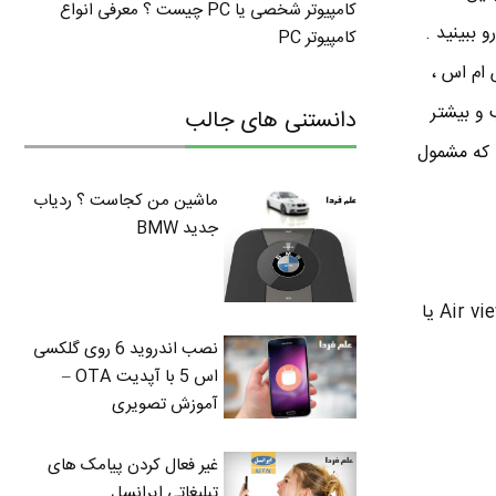
کامپیوتر شخصی یا PC چیست ؟ معرفی انواع
و ببینید .
کامپیوتر PC
 ام اس ،
 در گلکسی اس ۵ و اس ۴ قابلیت جالب و بیشتر
دانستنی های جالب
ی که مشمول
ماشین من کجاست ؟ ردیاب
جدید BMW
برای فعال کردن قابلیت Air View در گلکسی اس ۵ برید تو تنظیمات برید و تو قسمت motion گزینه Air view یا
نصب اندروید 6 روی گلکسی
اس 5 با آپدیت OTA –
آموزش تصویری
غیر فعال کردن پیامک های
تبلیغاتی ایرانسل