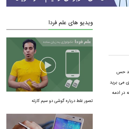
ویدیو های علم فردا
اید حس
ی می برید
کسی اس ۵ وجود داره ، قابلیت Air View هست که در ادمه
تصور غلط درباره گوشی دو سیم کارته