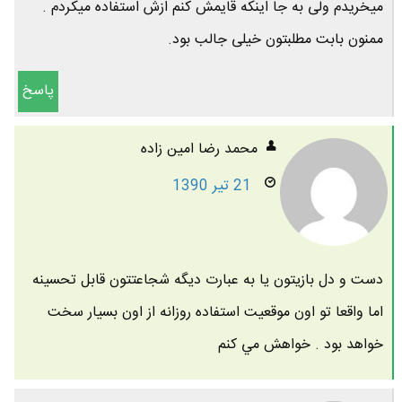
میخریدم ولی به جا اینکه قایمش کنم ازش استفاده میکردم .
ممنون بابت مطلبتون خیلی جالب بود.
پاسخ
محمد رضا امين زاده
21 تیر 1390
دست و دل بازيتون يا به عبارت ديگه شجاعتتون قابل تحسينه
اما واقعا تو اون موقعيت استفاده روزانه از اون بسيار سخت
خواهد بود . خواهش مي كنم