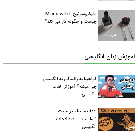
مایکروسوئیچ Microswitch
چیست و چگونه کار می کند؟
آموزش زبان انگلیسی
گواهینامه رانندگی به انگلیسی
چی میشه؟ آموزش لغات
انگلیسی
هدف ما جلب رضایت
شماست! – اصطلاحات
انگلیسی