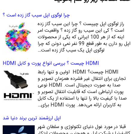
چرا لوگوی اپل سیب گاز زده است ؟
راز لوگوی اپل چییست ؟ چرا این سیب گاز زده
است ؟ کی این سیب رو گاز زده ؟ واقعیت امر
اینه که از هر 100 ایرانی که یکی از محصولات
اپل رو دارن به طور قطع 99 نفر نمی دونن که چرا
لوگوی اپل یک سیب گاز زده است…
HDMI چیست ؟ بررسی انواع پورت و کابل HDMI
HDMI چیست؟ HDMI اولین و تنها رابط
تجاری برای انتقال غیر فشرده همزمان تصویر و
صدا به صورت دیجیتال است. HDMI نوعی
پورت ارتباطی است که قابلیت انتقال تصویر و
صدا با کیفیت بالا را تنها با استفاده از یک کابل
به کاربران ارائه می‌دهد. پورت HDMI برای…
اپل ارزشمند ترین برند دنیا شد
قبلا در مورد غول دنیای تکنولوژی و سلطان شهر
کالیفرنیا ؛ شرکت اپل و همچنین محصولات ابتکار