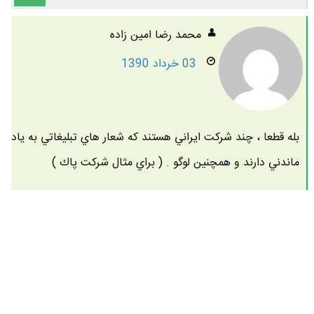
محمد رضا امين زاده
03 خرداد 1390
بله قطعا ، چند شركت ايراني هستند كه شعار هاي تبليغاتي به ياد
ماندني دارند و همچنين لوگو . ( براي مثال شركت پاك )