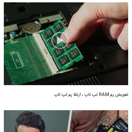
تعویض رم RAM لپ تاپ ، ارتقا رم لپ تاپ