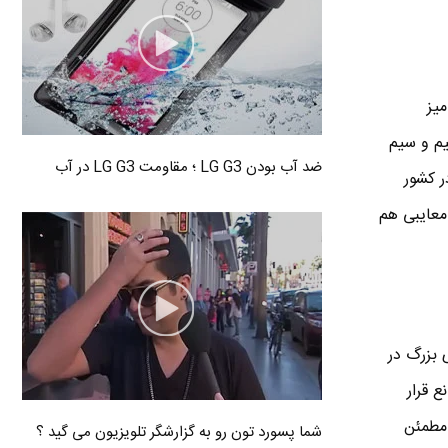
یز
یم و سیم
ضد آب بودن LG G3 ؛ مقاومت LG G3 در آب
ر کشور
معایبی هم
 بزرگ در
ع قرار
 مطمئن
شما پسورد تون رو به گزارشگر تلویزیون می گید ؟