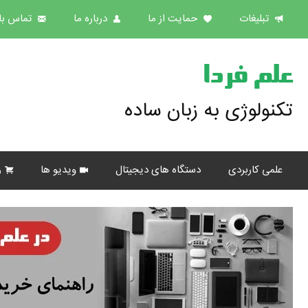
تبلیغات
حمایت از ما
درباره ما
تماس با 
علم فردا
تکنولوژی به زبان ساده
علمی کاربردی
دستگاه های دیجیتال
ویدیو ها
ر