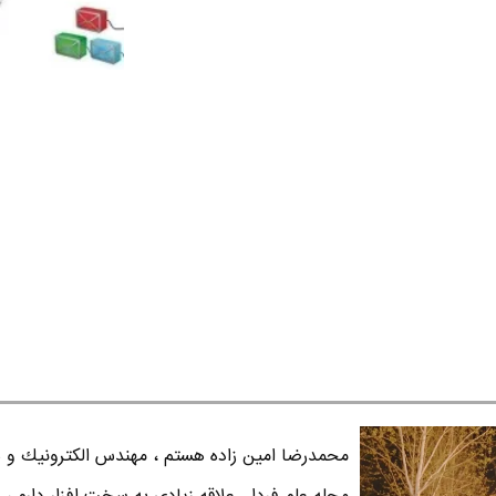
محمدرضا امين زاده هستم ، مهندس الكترونيك و س