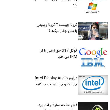
شد
کرونا چیست ؟ کرونا ویروس
با بدن چکار میکنه ؟
گوگل 217 حق امتیاز را از
IBM می خرد
درایور intel Display Audio
چیست و چرا باید نصب کنیم
قفل صفحه نمایش اندروید