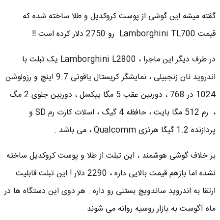
گفته میشه این گوشی از پوست کروکدیل و طلا ساخته شده که
قیمت Lamborghini TL700 رو 2750 دلار کرده است !!
در طرف دیگر این ماجرا ، Lamborghini L2800 یک تبلت با
اندروید نان زنجبیلی ، نمایشگر کریستال یاقوتی 9.7 اینچ و رزولوشن
1024 در 768 ، دوربین عقب 5 مگا پیکسل ، دوربین جلوی 2 مگ
، رم 512 مگا بایت ،‌ حافظه 4 گیگ ، اسلات کارت رم SD و
پردازنده 1.2 گیگا هرتزی Qualcomm ، می باشد .
بر خلاف گوشی هوشمند ، این تبلت از طلا و پوست کروکدیل ساخته
نشده اما بازهم قیمت بالایی داره ،‌ 2290 دلار ! این تبلت قابلیت
ارتقا به اندروید ساندویچ بستنی رو داره . هر دوی این دستگاه ها در
ماه آگوست به بازار روسیه روانه می شوند .