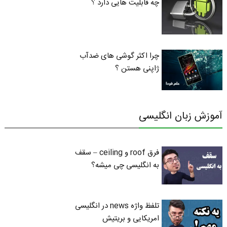
چه قابلیت هایی دارد ؟
چرا اکثر گوشی های ضدآب
ژاپنی هستن ؟
آموزش زبان انگلیسی
فرق roof و ceiling – سقف
به انگلیسی چی میشه؟
تلفظ واژه news در انگلیسی
امریکایی و بریتیش