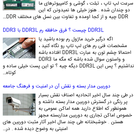
سرعت لپ تاپ ، تبلت ، گوشی و کامپیوترهای ما
دو چندان شده . هنوز خیلی ها نمیدونن که این
DDR چیه و از کجا اومده و تفاوت بین نسل های مختلف DDR…
DDR3L چیست ؟ فرق حافظه رم DDR3L با DDR3
اگه درگیر خرید ماژول رم بوده باشید یا
مشخصات فنی رم های لپ تاپ رو نگاه کنید ،
احتمالا چشم تون به عبارت DDR3L افتاده باشه
و واستون سوال شده باشه که مگه ما DDR3
نداشتیم ؟ پس این DDR3L دیگه چیه ؟ تو این پست خیلی ساده و
کوتاه…
دوربین مدار بسته و نقش آن در امنیت و فرهنگ جامعه
در طی چند سال اخیر اتحادیه اصناف نقش بسیار
پر رنگی در گسترش دوربین مدار بسته داشته و
همونطور که اطلاع دارید همه اماکن عمومی به
خصوص اماکن تجاری به دوربین مداربسته مجهز
هستن . خوشبختانه طی چند سال اخیر آثار مثبت دوربین های
امنیتی به وضوح دیده شده . در…