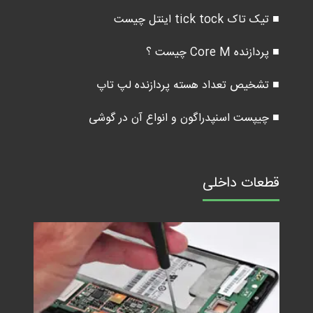
■ تیک تاک tick tock اینتل چیست
■ پردازنده Core M چیست ؟
■ تشخیص تعداد هسته پردازنده لپ تاپ
■ چیپست اسنپدراگون و انواع آن در گوشی
قطعات داخلی