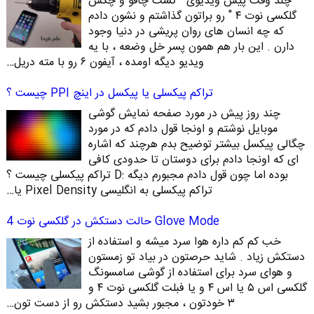
چند وقت پیش ویدیوی " تست چاقو و چکش
گلکسی نوت ۴ " رو براتون گذاشتم و نشون دادم
که چه انسان های روان پریشی در دنیا وجود
دارن . این بار هم همون پسر خل وضعه ، با یه
ویدیو دیگه اومده ، آیفون ۶ رو با مته دریل…
تراکم پیکسلی یا پیکسل در اینچ PPI چیست ؟
چند روز پیش در مورد صفحه نمایش گوشی
موبایل نوشتم و اونجا قول دادم که در مورد
چگالی پیکسل بیشتر توضیح بدم هرچند که اشاره
ای که اونجا دادم برای دوستان تا حدودی کافی
بوده اما چون قول دادم مجبورم دیگه :D تراکم پیکسلی چیست ؟
تراکم پیکسلی به انگلیسی Pixel Density یا…
Glove Mode حالت دستکش در گلکسی نوت 4
خب کم کم داره هوا سرد میشه و استفاده از
دستکش زیاد . شاید حرصتون در بیاد تو زمستون
و هوای سرد برای استفاده از گوشی سامسونگ
گلکسی اس ۵ یا اس ۴ و یا فبلت گلکسی نوت ۴ و
۳ خودتون ، مجبور بشید دستکش رو از دست تون…