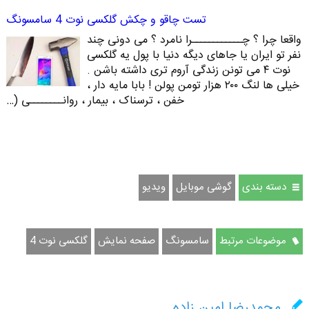
تست چاقو و چکش گلکسی نوت 4 سامسونگ
واقعا چرا ؟ چــــــــــــرا نامرد ؟ می دونی چند
نفر تو ایران یا جاهای دیگه دنیا با پول یه گلکسی
نوت ۴ می تونن زندگی آروم تری داشته باشن .
خیلی ها لنگ ۲۰۰ هزار تومن پولن ! بابا مایه دار ،
خفن ، ترسناک ، بیمار ، روانــــــــی (…
دسته بندی
گوشی موبایل
ویدیو
موضوعات مرتبط
سامسونگ
صفحه نمایش
گلکسی نوت 4
محمدرضا امین زاده