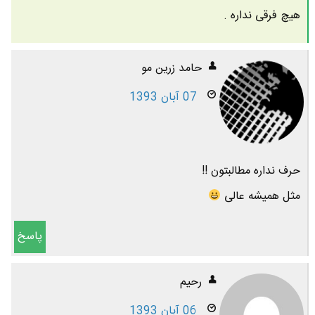
هیچ فرقی نداره .
حامد زرین مو
07 آبان 1393
حرف نداره مطالبتون !!
مثل همیشه عالی
پاسخ
رحیم
06 آبان 1393