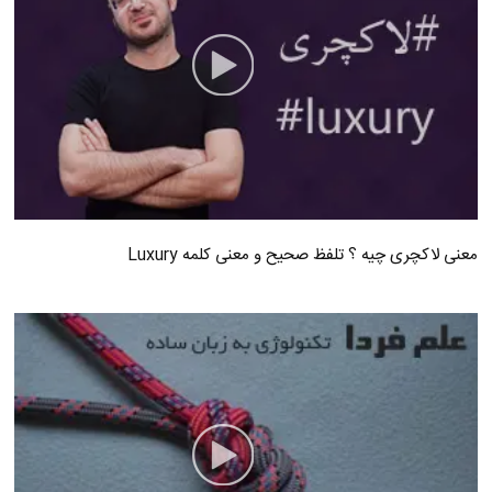
معنی لاکچری چیه ؟ تلفظ صحیح و معنی کلمه Luxury