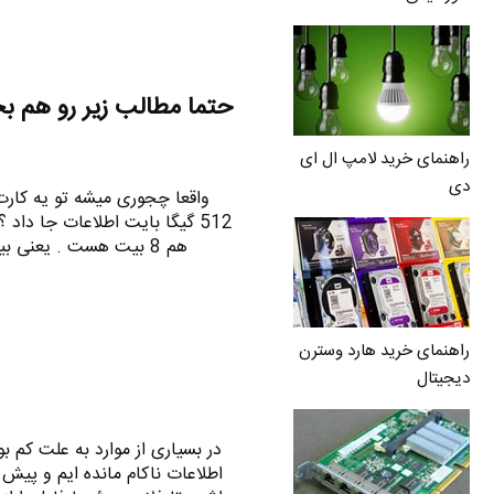
حتما مطالب زیر رو هم ب
راهنمای خرید لامپ ال ای
دی
واقعا چجوری میشه تو یه کارت
هم 8 بیت هست . یعنی بیش از 4 هزار میلیارد بیت ( صفر و یک ) جا خوش…
راهنمای خرید هارد وسترن
دیجیتال