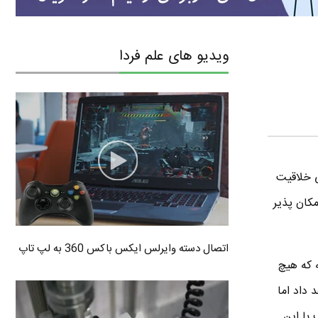
ویدیو های علم فردا
ی خلاقیت
کان پذیر
اتصال دسته وایرلس ایکس باکس 360 به لپ تاپ
 حافظه SD طراحی و ساخته که هیچ
یل تا 1 گیگا بایت را خواهد داد اما
با این