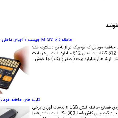
خونید
حافظه Micro SD چیست ؟ اجزای داخلی Micro SD
 حافظه موبایل که کوچیک تر از ناخن دستتونه مثلا
512 گیگا بایت اطلاعات جا داد ؟ 512 گیگابایت یعنی 512 میلیارد بایت و هر بایت
کارت های حافظه خود را 
در بسیاری از موارد به علت کم بودن فضای حافظه فلش USB از بدست آوردن برخی
اطلاعات ناکام مانده ایم و پیش خود گفتیم ای کاش فقط 300 مگا بایت بیشتر فضا