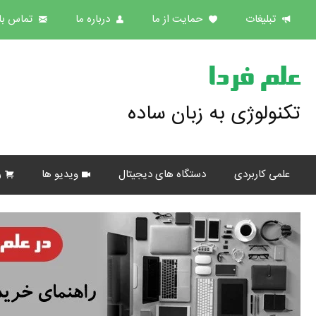
تبلیغات
حمایت از ما
درباره ما
تماس با 
علم فردا
تکنولوژی به زبان ساده
علمی کاربردی
دستگاه های دیجیتال
ویدیو ها
ر