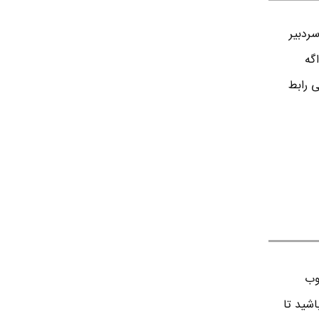
ردبير
اگه
ی رابط
وب
اشید تا