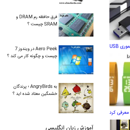
فرق حافظه رم DRAM و
SRAM چیست ؟
ی USB
Aero Peek در ویندوز 7
چیست و چگونه کار می کند ؟
به AngryBirds ؛ پرندگان
خشمگین معتاد شده اید ؟
آموزش زبان انگلیسی