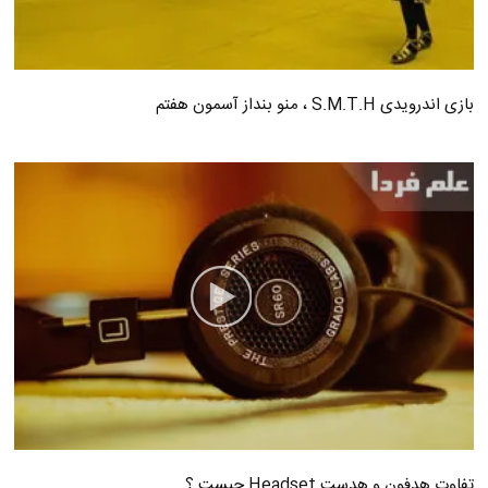
بازی اندرویدی S.M.T.H ، منو بنداز آسمون هفتم
تفاوت هدفون و هدست Headset چیست ؟