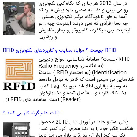
در سال 2013 هر جا رو که نگاه کنی تکنولوژی
رو می بینی و دنیا به سمتی داره پیش میره که
آدما به طور ناخودآگاه درگیر تکنولوژی هستن .
چه بسا افرادی که نمی دونند اینترنت چیه ، تو
اینترنت چی میگذره ، کامپیوتر رو چطور خاموش
و روشن…
RFID چیست ؟ مزایا، معایب و کاربردهای تکنولوژی RFID
RFID چیست؟ سامانهٔ شناسایی امواج رادیویی
(به انگلیسی: Radio Frequency
Identification)‏ (به اختصار RFID ) سامانهٔ
شناسایی بی‌ سیمی است که قادر به تبادل داده‌ها
به ‌وسیلهٔ برقراری اطلاعات بین یک Tag که به
یک کالا، کارت و... متّصل شده‌ و یک بازخوان
(Reader) است. سامانه‌ های RFID از…
تبلت ها چگونه کار می کنند ؟
وقتی استیو جابز در آوریل سال 2010 محصول
شگفت انگیز خود را به دنیا معرفی کرد کمتر کسی
فکر می کرد اولا آی پد 2 به بازار می آید ثانیا