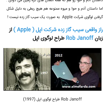
داستان آدم و حوا رو هم که همه انسان های کره زمین می دونن .
اما داستان آدم و حوا و میوه ممنوعه هم هیچ ربطی به دلیل شکل
گرفتن لوگوی شرکت Apple به صورت یک سیب گاز زده نیست !
راز واقعی سیب گاز زده شرکت اپل ( Apple )
از
زبان
Rob Janoff
طراح لوگوی اپل
Rob Janoff طراح لوگوی اپل (1997)