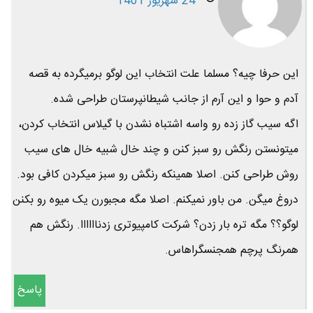
24 شهریور 1401
این حرفا چیه؟ مسلما علت انتخاب این لوگو برمیگرده به قصه
آدم و حوا و این آرم از جانب شیطانپرستان طراحی شده.
اگه سیب گاز زده رو واسه اشتباه نشدن با گیلاس انتخاب کردن،
میتونستن رنگش رو سبز کنن و چند خال شبیه خال های سیب
روش طراحی کنن. اصلا همینکه رنگش رو سبز میکردن کافی بود.
دروغ میگن. من باور نمیکنم. اصلا مگه مجبورن یک میوه رو بکنن
لوگو؟؟ مگه تره بار زدن؟ شرکت کامپیوتری زدناااااا. رنگش هم
همرنگ پرچم همجنسگراهاس.
پاسخ