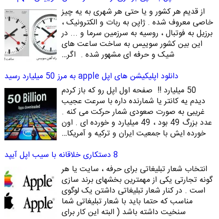
از قدیم هر کشور و یا حتی هر شهری به یه چیز
خاصی معروف شده . ژاپن به ربات و الکترونیک ،
برزیل به فوتبال ، روسیه به سرزمین سرما و ... در
این بین کشور سوییس به ساخت ساعت های
شیک و حرفه ای مشهور شده . اگر…
دانلود اپلیکیشن های اپل apple به مرز 50 میلیارد رسید
50 میلیارد !! صفحه اول اپل رو که باز کردم
دیدم یه کانتر یا شمارنده داره با سرعت عجیب
غریبی به صورت صعودی شمار حرکت می کنه .
عدد بزرگ 49 بود ، 49 میلیارد و خورده ای . اون
خورده ایش با جمعیت ایران و ترکیه و آمریکا…
8 دستکاری خلاقانه با سیب اپل آیپد
انتخاب شعار تبلیغاتی برای حرفه ، سایت یا هر
گونه تجارتی یکی از مهمترین بخشهای برند سازی
است . در کنار شعار تبلیغاتی داشتن یک لوگوی
مناسب که حتما باید با شعار تبلیغاتی شما
سنخیت داشته باشد ( البته این کار برای