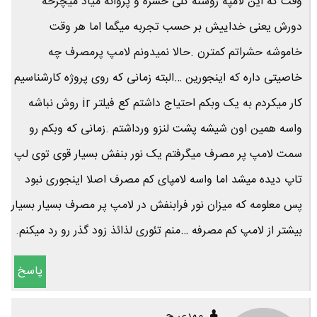
وقت که این لامپه روشنه کلی حشره و پروانه میاد میچرخه
دورش یعنی خداییش بر حسب تجربه میگما اما هر وقت
خاموشه حشراتم کمترن .حالا نمیدونم لامپ پرمصرف چه
خاصیتی داره که اینجورین …البته زمانی که روی پروژه کارشناسیم
کار میکردم به یک وبکم احتیاج داشتم کع فیلتر ir روش نباشه
واسه همین اون شیشه پشت لنزو ورداشتم .زمانی که وبکم رو
سمت لامپ پر مصرف میگرفتم یک نور بنفش بسیار قوی توی لپ
تاپ دیده میشد اما واسه لامپای کم مصرف اصلا اینجوری نبود
پس معلومه که میزان نور فرابنفش در لامپ پر مصرف بسیار بسیار
بیشتر از لامپ کم مصرفه …منم تئوری لذائذ زود گذر رو رد میکنم.
پاسخ
مهدی ح