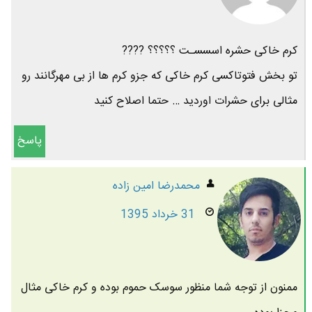
کرم خاکى حشره اسسسـت ؟؟؟؟؟ ????
تو بخش فتوتاکسى کرم خاکى که جزو کرم ها از بى مهرگانند رو
مثالى براى حشرات اوردید … حتما اصلاح کنید
پاسخ
محمدرضا امين زاده
31 خرداد 1395
ممنون از توجه شما منظور سوسک حموم بوده و کرم خاکی مثال