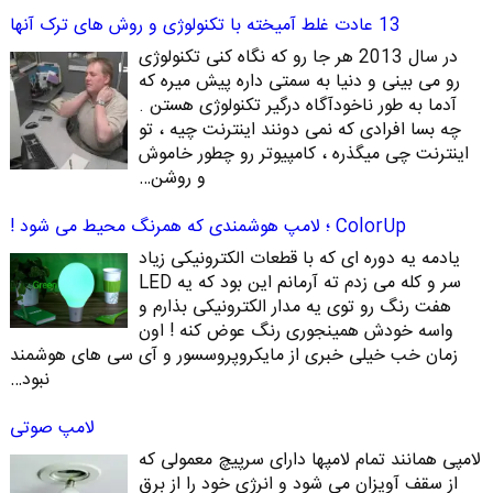
13 عادت غلط آمیخته با تکنولوژی و روش های ترک آنها
در سال 2013 هر جا رو که نگاه کنی تکنولوژی
رو می بینی و دنیا به سمتی داره پیش میره که
آدما به طور ناخودآگاه درگیر تکنولوژی هستن .
چه بسا افرادی که نمی دونند اینترنت چیه ، تو
اینترنت چی میگذره ، کامپیوتر رو چطور خاموش
و روشن…
ColorUp ؛ لامپ هوشمندی که همرنگ محیط می شود !
یادمه یه دوره ای که با قطعات الکترونیکی زیاد
سر و کله می زدم ته آرمانم این بود که یه LED
هفت رنگ رو توی یه مدار الکترونیکی بذارم و
واسه خودش همینجوری رنگ عوض کنه ! اون
زمان خب خیلی خبری از مایکروپروسسور و آی سی های هوشمند
نبود…
لامپ صوتی
لامپی همانند تمام لامپها دارای سرپیچ معمولی که
از سقف آویزان می شود و انرژی خود را از برق