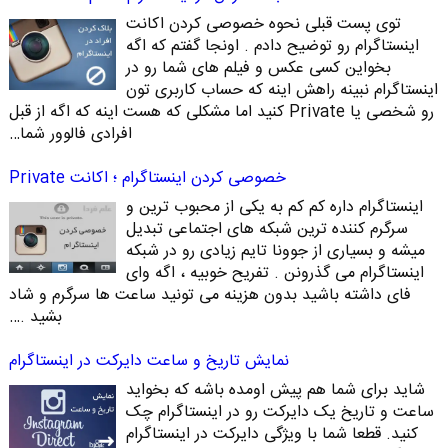
توی پست قبلی نحوه خصوصی کردن اکانت
اینستاگرام رو توضیح دادم . اونجا گفتم که اگه
بخواین کسی عکس و فیلم های شما رو در
اینستاگرام نبینه راهش اینه که حساب کاربری تون
رو شخصی یا Private کنید اما مشکلی که هست اینه که اگه از قبل
افرادی فالوور شما…
خصوصی کردن اینستاگرام ؛ اکانت Private
اینستاگرام داره کم کم به یکی از محبوب ترین و
سرگرم کننده ترین شبکه های اجتماعی تبدیل
میشه و بسیاری از جوونا تایم زیادی رو در شبکه
اینستاگرام می گذرونن . تفریح خوبیه ، اگه وای
فای داشته باشید بدون هزینه می تونید ساعت ها سرگرم و شاد
بشید .…
نمایش تاریخ و ساعت دایرکت در اینستاگرام
شاید برای شما هم پیش اومده باشه که بخواید
ساعت و تاریخ یک دایرکت رو در اینستاگرام چک
کنید. قطعا شما با ویژگی دایرکت در اینستاگرام