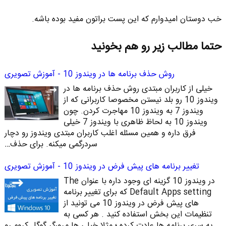
خب دوستان امیدوارم که این پست براتون مفید بوده باشه.
حتما مطالب زیر رو هم بخونید
روش حذف برنامه ها در ویندوز 10 - آموزش تصویری
خیلی از کاربران مبتدی روش حذف برنامه ها در
ویندوز 10 رو بلد نیستن مخصوصا کاربرانی که از
ویندوز 7 به ویندوز 10 مهاجرت کردن. چون
ویندوز 10 به لحاظ ظاهری با ویندوز 7 خیلی
فرق داره و همین مسئله اغلب کاربران مبتدی ویندوز رو دچار
سردرگمی میکنه. برای حذف…
تغییر برنامه های پیش فرض در ویندوز 10 - آموزش تصویری
در ویندوز 10 گزینه ای وجود داره با عنوان The
Default Apps setting که برای تغییر برنامه
های پیش فرض در ویندوز 10 می تونید از
تنظیمات این بخش استفاده کنید . هر کسی به
یه سری برنامه ها عادت کرده ؛ مثلا خیلی ها مرورگر گوگل کروم رو