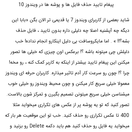
پیغام تایید حذف فایل ها و پوشه ها در ویندوز 10
شاید بعضی از کاربرای ویندوز 7 یا قدیمی تر الان بگن «بابا این
دیگه چه آپشنیه اصلا چه دلیلی داره بدون تایید ، فایل حذف
بشه؟!! » . اما مایکروسافت بی دلیل اینکارو انجام نداده! خب
دلیلش چی میتونه باشه ؟! برعکس اون چیزی که خیلی ها تصور
میکنن این پیغام تایید بیشتر از اینکه به کاربر کمک کنه ، رو مخه!
چرا ؟! چون رو سرعت کار آدم تاثیر میذاره. کاربران حرفه ای ویندوز
معمولا خیلی سریع کار میکنن و چون محیط ویندوز رو خیلی خوب
میشناسن خیلی سریع میتونن تصمیم بگیرن و تمرکز شون بالاست.
تصور کنید که تو یه پوشه پر از عکس های تکراری میخواید مثلا
400 تا عکس تکراری رو حذف کنید. خب تو این موقعیت هر بار که
میخواید یه فایل رو حذف کنید هم باید دکمه Delete رو بزنید و