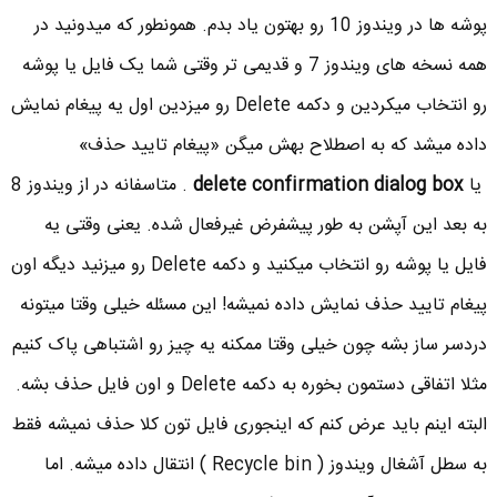
پوشه ها در ویندوز 10 رو بهتون یاد بدم. همونطور که میدونید در
همه نسخه های ویندوز 7 و قدیمی تر وقتی شما یک فایل یا پوشه
رو انتخاب میکردین و دکمه Delete رو میزدین اول یه پیغام نمایش
داده میشد که به اصطلاح بهش میگن «پیغام تایید حذف»
یا
delete confirmation dialog box
. متاسفانه در از ویندوز 8
به بعد این آپشن به طور پیشفرض غیرفعال شده. یعنی وقتی یه
فایل یا پوشه رو انتخاب میکنید و دکمه Delete رو میزنید دیگه اون
پیغام تایید حذف نمایش داده نمیشه! این مسئله خیلی وقتا میتونه
دردسر ساز بشه چون خیلی وقتا ممکنه یه چیز رو اشتباهی پاک کنیم
مثلا اتفاقی دستمون بخوره به دکمه Delete و اون فایل حذف بشه.
البته اینم باید عرض کنم که اینجوری فایل تون کلا حذف نمیشه فقط
به سطل آشغال ویندوز ( Recycle bin ) انتقال داده میشه. اما