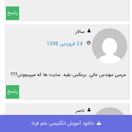
پاسخ
سالار
24 فروردین 1398
مرسی مهندس عالی. برعکس بقیه. سایت ها که میپیچونن???
پاسخ
ناصر
28 مهر 1397
دانلود آموزش انگلیسی علم فردا