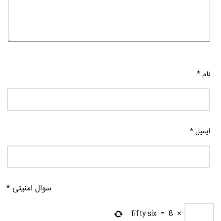
نام
*
ایمیل
*
سوال امنیتی
*
fifty six
=
8
×