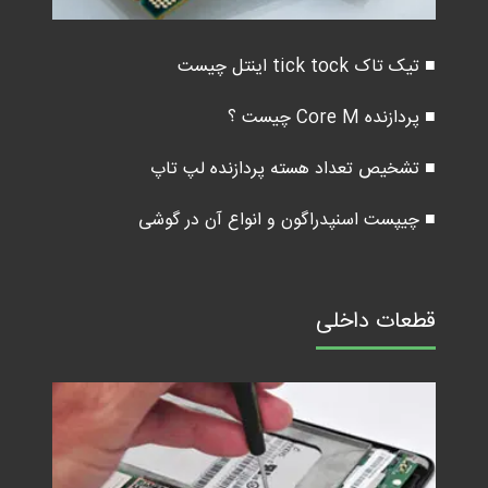
■ تیک تاک tick tock اینتل چیست
■ پردازنده Core M چیست ؟
■ تشخیص تعداد هسته پردازنده لپ تاپ
■ چیپست اسنپدراگون و انواع آن در گوشی
قطعات داخلی