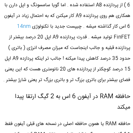
6 ) از پردازنده A8 استفاده شده . اما گویا سامسونگ و اپل دارن با
همکاری هم روی پردازنده A9 کار میکنن که به احتمال زیاد در آیفون
6 اس کار گذاشته میشه . چیپست جدید با تکنولوژی
14nm
FinFET تولید میشه . قدرت پردازنده A9 اپل 20 درصد بیشتر از
پردازنده قبلیه و جالب اینجاست که میزان مصرف انرژی ( باتری )
حدود 35 درصد کاهش پیدا میکنه ! جالب تر اینکه پردازده A9 اپل
15 درصد کوچکتر از پردازنده های 20 نانومتری هست که این یعنی
فضای بیشتر برای باتری بزرگ تر و باتری بزرگ تر یعنی شارژ بیشتر .
حافظه RAM در آیفون 6 اس به 2 گیگ ارتقا پیدا
میکند
حافظه RAM یا همون حافظه اصلی در نسخه های قبلی آیفون فقط