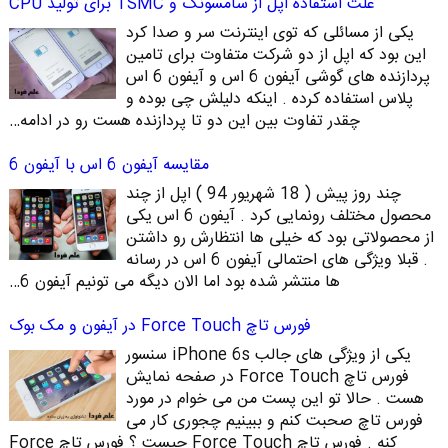
علت استفاده اپل از سامسونگ و TSMC برای تولید CPU
یکی از مسائلی که توی اینترنت سر و صدا کرد
این بود که اپل از دو شرکت متفاوت برای تامین
پردازنده های گوشی آیفون 6 اس و آیفون 6 اس
پلاس استفاده کرده . اینکه دلیلش چی بوده و
چقدر تفاوت بین این دو تا پردازنده هست رو در ادامه…
مقایسه آیفون 6 اس با آیفون 6
چند روز پیش ( 18 شهریور 94 ) اپل از چند
محصول مختلف رونمایی کرد . آیفون 6 اس یکی
از محصولاتی بود که خیلی ها انتظارش رو داشتن
. قبلا ویژگی های احتمالی آیفون 6 اس در رسانه
ها منتشر شده بود اما الان دیگه می تونیم آیفون 6…
فورس تاچ Force Touch در آیفون و مک بوک
یکی از ویژگی های جالب iPhone 6s سنسور
فورس تاچ Force Touch در صفحه نمایش
هست . حالا تو این پست من می خوام در مورد
فورس تاچ صحبت کنم و ببینیم چجوری کار می
کنه . فورس تاچ Force Touch چیست ؟ فورس تاچ Force