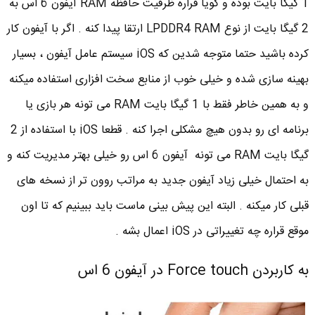
1 گیگا بایت بوده و گویا قراره ظرفیت حافظه RAM آیفون 6 اس به
2 گیگا بایت از نوع LPDDR4 RAM ارتقا پیدا کنه . اگر با آیفون کار
کرده باشید حتما متوجه شدین که iOS سیستم عامل آیفون ، بسیار
بهینه سازی شده و خیلی خوب از منابع سخت افزاری استفاده میکنه
و به همین خاطر فقط با 1 گیگا بایت RAM می تونه هر بازی یا
برنامه ای رو بدون هیچ مشکلی اجرا کنه . قطعا iOS با استفاده از 2
گیگا بایت RAM می تونه آیفون 6 اس رو خیلی بهتر مدیریت کنه و
به احتمال خیلی زیاد آیفون جدید به مراتب روون تر از نسخه های
قبلی کار میکنه . البته این پیش بینی ماست باید ببینیم که تا اون
موقع قراره چه تغییراتی در iOS اعمال بشه .
به کاربردن Force touch در آیفون 6 اس