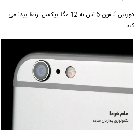
دوربین آیفون 6 اس به 12 مگا پیکسل ارتقا پیدا می
کند