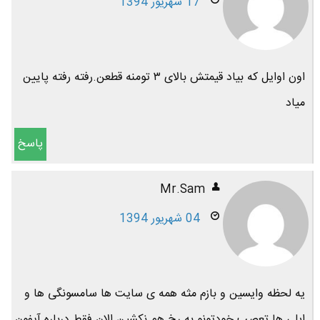
17 شهریور 1394
اون اوایل که بیاد قیمتش بالای ۳ تومنه قطعن.رفته رفته پایین
میاد
پاسخ
Mr.Sam
04 شهریور 1394
یه لحظه وایسین و بازم مثه همه ی سایت ها سامسونگی ها و
اپلی ها تعصب خودتونو به رخ هم نکشین الان فقط درباره آیفون