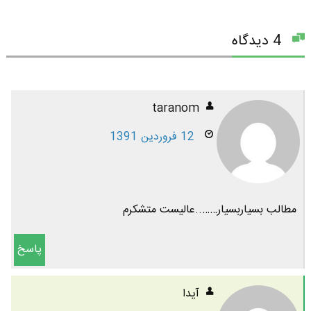
4 دیدگاه
taranom
12 فروردین 1391
مطالب بسیاربسیار……..عالیست متشکرم
پاسخ
آیدا