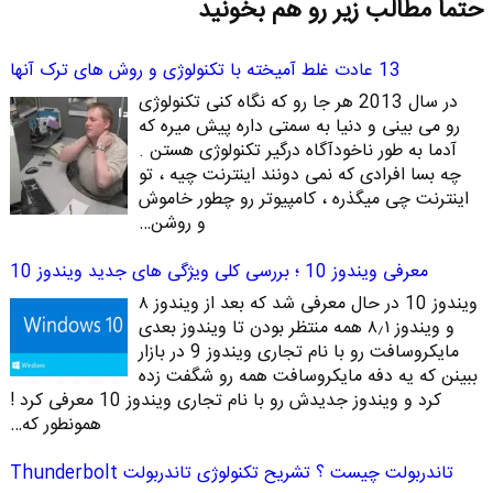
حتما مطالب زیر رو هم بخونید
13 عادت غلط آمیخته با تکنولوژی و روش های ترک آنها
در سال 2013 هر جا رو که نگاه کنی تکنولوژی
رو می بینی و دنیا به سمتی داره پیش میره که
آدما به طور ناخودآگاه درگیر تکنولوژی هستن .
چه بسا افرادی که نمی دونند اینترنت چیه ، تو
اینترنت چی میگذره ، کامپیوتر رو چطور خاموش
و روشن…
معرفی ویندوز 10 ؛ بررسی کلی ویژگی های جدید ویندوز 10
ویندوز 10 در حال معرفی شد که بعد از ویندوز ۸
و ویندوز ۸٫۱ همه منتظر بودن تا ویندوز بعدی
مایکروسافت رو با نام تجاری ویندوز 9 در بازار
ببینن که یه دفه مایکروسافت همه رو شگفت زده
کرد و ویندوز جدیدش رو با نام تجاری ویندوز 10 معرفی کرد !
همونطور که…
تاندربولت چیست ؟ تشریح تکنولوژی تاندربولت Thunderbolt