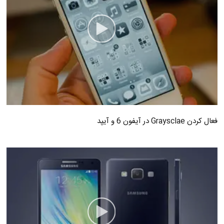
فعال کردن Graysclae در آیفون 6 و آیپد