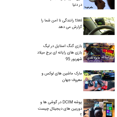
در دنیا
tiwi رانندگی نا امن شما را
گزارش می دهد
بازی گنگ استایل در لیگ
بازی های رایانه ای برج میلاد
شهریور 95
مارک ماشین های لوکس و
معروف جهان
پوشه DCIM در گوشی ها و
دوربین های دیجیتال چیست
؟