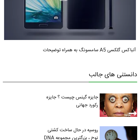
آنباکس گلکسی A5 سامسونگ به همراه توضیحات
دانستنی های جالب
جایزه گینس چیست ؟ جایزه
رکورد جهانی
روسیه در حال ساخت کشتی
نوح ، بزرگترین مجموعه DNA