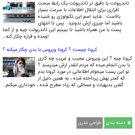
تاندربولت یا دقیق تر ثاندربولت یک رابط سخت
افزاری برای انتقال اطلاعات با سرعت بسیار
بالاست . شاید اسم این تکنولوژی رو شنیده
باشید اما چیزی ازش ندونید . پس تا انتهای
پست با من همراه باشید تا ببینیم این تاندربولت چیه و از کجا
اومده و قراره چکار کنه…
کرونا چیست ؟ کرونا ویروس با بدن چکار میکنه ؟
کرونا چیه ؟ این ویروس عجیب و غریب چه کاری
با بدن انجام میده که مردم انقدر ازش میترسند ؟
تو این پست میخوام اطلاعاتی در مورد کرونا بدم
که کمتر بهش پرداخته شده ، به همین دلیل از
گفتن بدیهیات و مسائلی که زیاد مطرح شده ، خودداری میکنم…
دسته بندی
طراحي مدرن