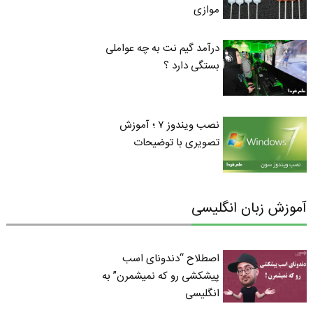
موازی
درآمد گیم نت به چه عواملی
بستگی دارد ؟
نصب ویندوز ۷ ؛ آموزش
تصویری با توضیحات
آموزش زبان انگلیسی
اصطلاح “دندونای اسب
پیشکشی رو که نمیشمرن” به
انگلیسی