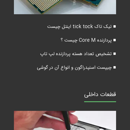
■ تیک تاک tick tock اینتل چیست
■ پردازنده Core M چیست ؟
■ تشخیص تعداد هسته پردازنده لپ تاپ
■ چیپست اسنپدراگون و انواع آن در گوشی
قطعات داخلی