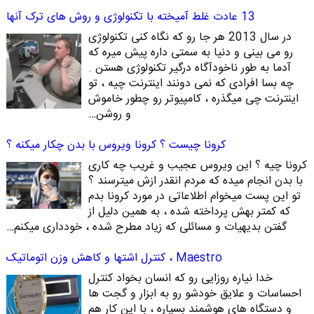
13 عادت غلط آمیخته با تکنولوژی و روش های ترک آنها
در سال 2013 هر جا رو که نگاه کنی تکنولوژی
رو می بینی و دنیا به سمتی داره پیش میره که
آدما به طور ناخودآگاه درگیر تکنولوژی هستن .
چه بسا افرادی که نمی دونند اینترنت چیه ، تو
اینترنت چی میگذره ، کامپیوتر رو چطور خاموش
و روشن…
کرونا چیست ؟ کرونا ویروس با بدن چکار میکنه ؟
کرونا چیه ؟ این ویروس عجیب و غریب چه کاری
با بدن انجام میده که مردم انقدر ازش میترسند ؟
تو این پست میخوام اطلاعاتی در مورد کرونا بدم
که کمتر بهش پرداخته شده ، به همین دلیل از
گفتن بدیهیات و مسائلی که زیاد مطرح شده ، خودداری میکنم…
Maestro ، کنترل اشتها و کاهش وزن اتوماتیک
خدا نیاره روزایی رو که انسان بخواد کنترل
احساسات و علایق خودشو رو به ابزار و گجت ها
و دستگاه های هوشمند بسپاره ، با این کار هم