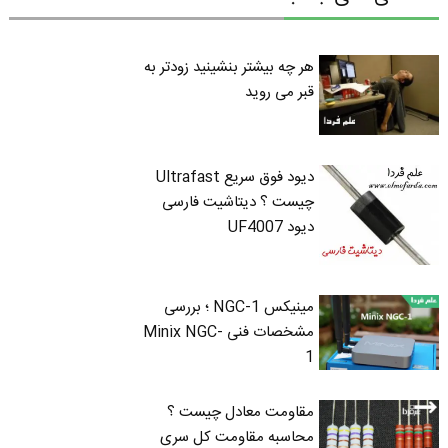
هر چه بیشتر بنشینید زودتر به
قبر می روید
دیود فوق سریع Ultrafast
چیست ؟ دیتاشیت فارسی
دیود UF4007
مینیکس NGC-1 ؛ بررسی
مشخصات فنی Minix NGC-
1
مقاومت معادل چیست ؟
محاسبه مقاومت کل سری