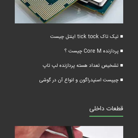
■ تیک تاک tick tock اینتل چیست
■ پردازنده Core M چیست ؟
■ تشخیص تعداد هسته پردازنده لپ تاپ
■ چیپست اسنپدراگون و انواع آن در گوشی
قطعات داخلی