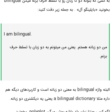
به کسی که بتونه دو تا زبان رو با تسلط حرف بزنه میگن bilingual
بخونید «بایلینگو آل» . به جمله زیر دقت کنید:
I am bilingual.
من دو زبانه هستم. یعنی من میتونم به دو زبان با تسلط حرف
بزنم.
البته واژه bilingual به معنی دو زبانه است و کاربردهای دیگه هم
داره مثلا a bilingual dictionary یعنی یه دیکشنری دو زبانه.
اگه کسی چنتا زبان بلد باشه بهش میگن polyglot بخونید