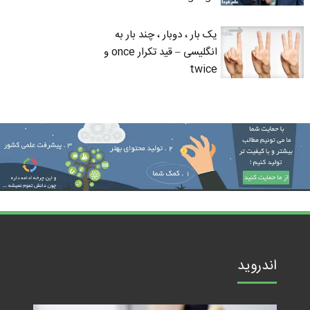
یک بار ، دوبار ، چند بار به
انگلیسی – قید تکرار once و
twice
اندروید