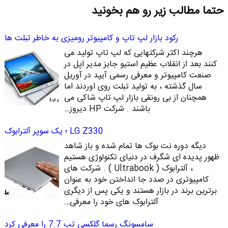
حتما مطالب زیر رو هم بخونید
رکود بازار لپ تاپ و کامپیوتر رومیزی به خاطر تبلت ها
هرچند اکثر شرکتهایی که لپ تاپ تولید می
کنند بعد از انقلاب عظیم استیو جابز مدیر اپل در
صنعت کامپیوتر و معرفی رسمی آیپد در آوریل
سال گذشته ، به تولید تبلت روی اوردند اما
همچنان از بی رونقی بازار لپ تاپ شاکی می
باشند . شرکت HP دیروز…
LG Z330 ؛ یک سوپر آلترابوک
دیگه دوره نت بوک ها تمام شده و باز شاهد
ظهور پدیده ای شگرف در دنیای تکنولوژی هستیم
، آلترابوک ( Ultrabook ) . شرکت های
کامپیوتری در صدد جا انداختن خود به عنوان
برترین برند در بازار هستند و یکی پس از دیگری
آلترابوک های خود را معرفی…
سامسونگ رسما گلکسی تب 7.7 را معرفی کرد