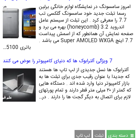
امروز سامسونگ در نمایشگاه لوازم خانگی برلین
رسما تبلت جدید خود سامسونگ گلکسی تب
7.7 را معرفی کرد . این تبلت از سیستم عامل
اندروید 3.2 (honeycomb) بهره می برد و
صفحه نمایش آن همانطور که از اسمش پیداست
7.7 اینچ Super AMOLED WXGA می باشد .
باتری 5100…
7 ویژگی آلترابوک ها که دنیای کامپیوتر را عوض می کنند
آلترابوک ها نسل جدیدی از لپ تاپ ها هستند
که جدیدا با عنوان رقیب جدی برای تبلت ها به
بازار کامپیوتر دنیا وارد شده اند . دستگاه هایی
که کمتر از ۲۰ میلی متر قطر دارند و تمام پورتهای
لازم برای اتصال به دیگر گجت ها را دارند . در…
دسته بندی
تبلت
لپ تاپ