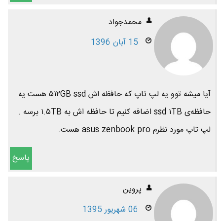
محمدجواد
15 آبان 1396
آیا میشه توو یه لپ تاپ که حافظه اش ۵۱۲GB ssd هست یه
حافظه‌ی ssd ۱TB اضافه کنیم تا حافظه اش به ۱.۵TB برسه .
لپ تاپ مورد نظرم asus zenbook pro هست.
پاسخ
پروين
06 شهریور 1395