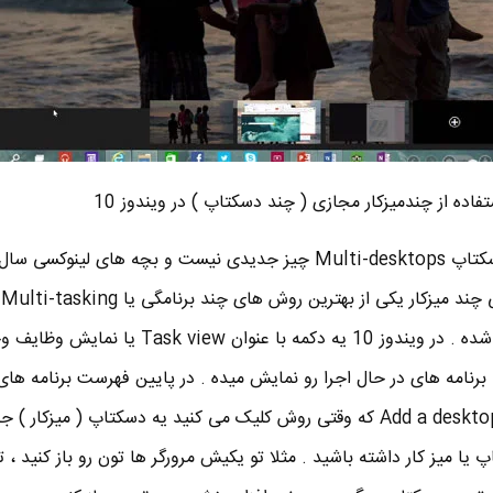
فاده از چندمیزکار مجازی ( چند دسکتاپ ) در ویندوز 10
ویژگی چند چند میز کار یا چند دسکتاپ Multi-desktops چیز جدیدی نیست و بچه های ل
با
در ویندوز 10 خیلی خوب طراحی شده . در ویندوز 10 یه دکمه با عنوان  view
نامه های در حال اجرا رو نمایش میده . در پایین فهرست برنامه های
اجرا یه دکمه ای هست با عنوان Add a desktop که وقتی روش کلیک می کنید یه دسکتاپ ( میزک
یا میز کار داشته باشید . مثلا تو یکیش مرورگر ها تون رو باز کنید ، ت