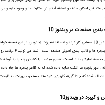
 و یا لیست مخاطبن جستجو کنید . در ضمن یه آیکن میانبر برای کادر
Task B اضافه شده . مثه قبل امکان حذف و اضافه آیکن در استارت منیو وجود داره و می
بندی صفحات در ویندوز 10
مایکروسافت روی رابط کاربری ویندوز 10 حسابی کار کرده و انصافا تغییرات زیادی رو در این نسخه 
یکی از این تغییرات نوع چیدمان پنجره ها و قالب بندی
زمان در یک صفحه داشته باشید . صفحه نمایش به ۴ قسمت تقسیم میشه . با کشیدن پنجره ب
ه . دور پنجره ها افکت سایه داده شده که به ظاهر پنجره ها جلا داده .
اضافه شده که چنتا گزینه کاربردی داره مثه جستجو ، پرینت ، تنظیمات
 کیبرد در ویندوز10