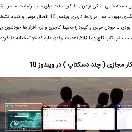
ز رابط کاربری این نسخه خیلی شاکی بودن . مایکروسافت برای جلب رضایت مشتریان
کاربری ویندوز 10 رو به طور چشمگیری بهبود داده . در رابط کاربری ویندوز 10 اتص
ن یا نبودن موس و کیبرد ) محیط کاربری و نرم افزار ها خودشون رو
میدن . این ویژگی برای کاربرای تبلت ، لپ تاپ تاچ و یا AIO اهمیت زیادی داره که خوشب
ار مجازی ( چند دسکتاپ ) در ویندوز 10