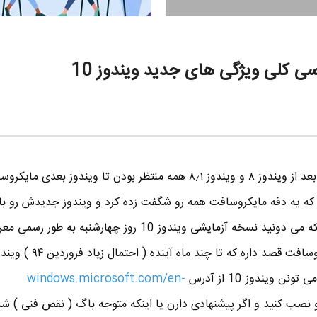
ویندوز 10 در حال معرفی شد که بعد از ویندوز ۸ و ویندوز ۸٫۱ همه منتظر بودن تا ویندوز بع
ز 9 در بازار ببینن که یه دفه مایکروسافت همه رو شگفت زده کرد و ویندوز جدیدش رو 
ویندوز 10 معرفی کرد ! همونطور که می دونید نسخه آزمایشی ویندوز 10 روز چهارشنبه
نن ویندوز 10 از آدرس
windows.microsoft.com/en-
 نصب کنید و اگر پیشنهادی دارن یا اینکه متوجه باگ ( نقص فنی ) ش