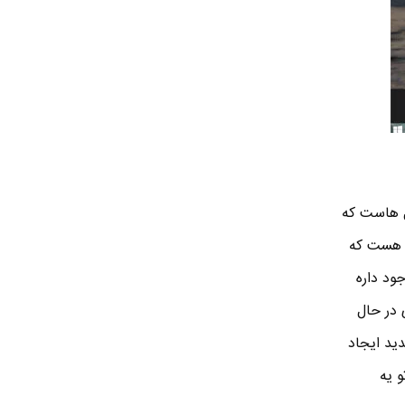
ینوکسی سال هاست که
 این مفهوم آشنایی دارن . ویژگی چند میزکار یکی از بهترین روش های چند برنامگی یا Multi-tasking هست که
Task یا نمایش وظایف وجود داره
 در حال
ار ) جدید ایجاد
و یه