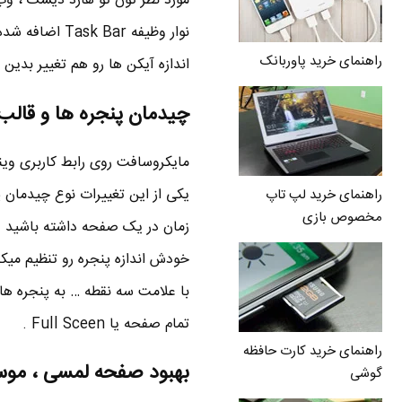
مورد نظر تون تو هارد دیسک ، وب
نوار وظیفه ar
راهنمای خرید پاوربانک
اندازه آیکن ها رو هم تغییر بدین .
چیدمان پنجره ها و قالب 
راهنمای خرید لپ تاپ
مخصوص بازی
خودش اندازه پنجره رو تنظیم میکن
با علامت سه نقطه … به پنجره ها 
تمام صفحه یا Full Sceen .
راهنمای خرید کارت حافظه
بهبود صفحه لمسی ، موس و
گوشی