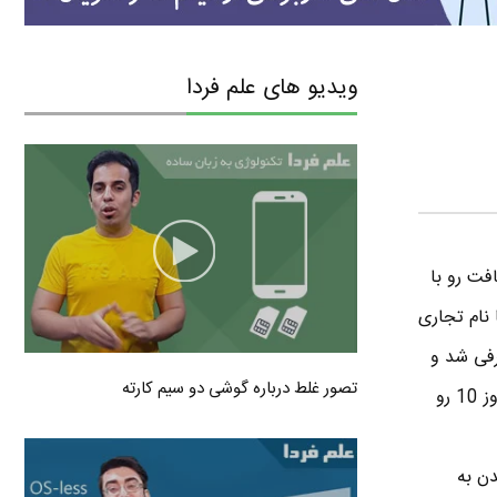
ویدیو های علم فردا
دی مایکروسافت رو با
با نام تجاری
 به طور رسمی معرفی شد و
تصور غلط درباره گوشی دو سیم کارته
الان می تونید دانلود کنید . مایکروسافت قصد داره که تا چند ماه آینده ( احتمال زیاد فروردین ۹۴ ) ویندوز 10 رو
دن به