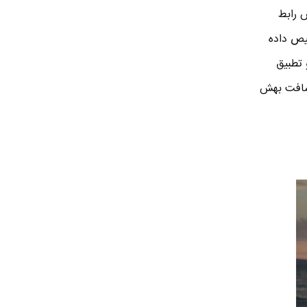
ش رابط
ال موس و کیبرد تشخیص داده
 تطبیق
ختانه مایکروسافت بهش