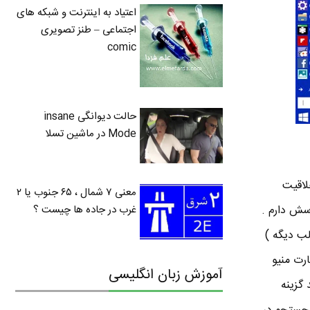
اعتیاد به اینترنت و شبکه های
اجتماعی – طنز تصویری
comic
حالت دیوانگی insane
Mode در ماشین تسلا
۸ از حذف شدن منیوی استارت شاکی بودن از طرفی منیوی مترو در ویندوز ۸ خلاقیت
معنی ۷ شمال ، ۶۵ جنوب یا ۲
غرب در جاده ها چیست ؟
ن خیلی دوسش دارم .
ه چنتا ویژگی جالب دیگه )
استارت منیو
آموزش زبان انگلیسی
 گزینه