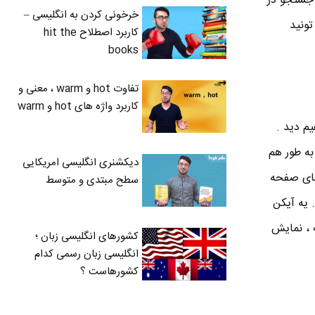
 جستجو در
خرخونی کردن به انگلیسی –
 تونید
کاربرد اصطلاح hit the
books
تفاوت hot و warm ، معنی و
کاربرد واژه های hot و warm
خواهیم دید .
 اصولی صفحه است . شما می تونید ۴ برنامه رو به طور هم
دیکشنری انگلیسی امریکایی
ه گوشه های صفحه
سطح مبتدی و متوسط
 یه آیکن
 ، نمایش
کشورهای انگلیسی زبان ؛
انگلیسی زبان رسمی کدام
کشورهاست ؟