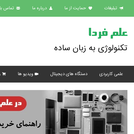
تبلیغات
حمایت از ما
درباره ما
تماس با 
علم فردا
تکنولوژی به زبان ساده
علمی کاربردی
دستگاه های دیجیتال
ویدیو ها
ر