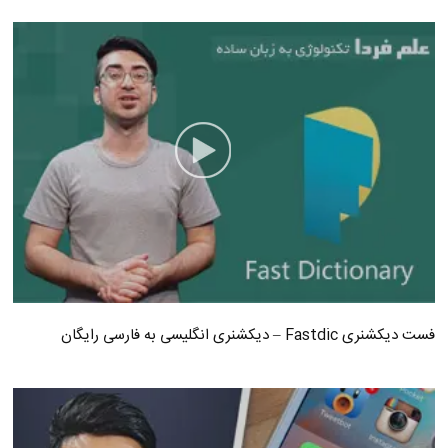
فست دیکشنری Fastdic – دیکشنری انگلیسی به فارسی رایگان