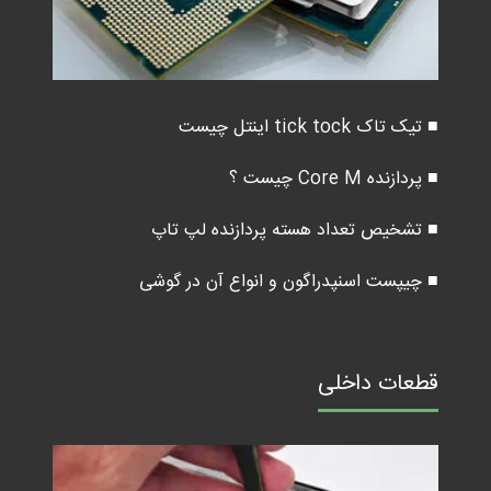
■ تیک تاک tick tock اینتل چیست
■ پردازنده Core M چیست ؟
■ تشخیص تعداد هسته پردازنده لپ تاپ
■ چیپست اسنپدراگون و انواع آن در گوشی
قطعات داخلی