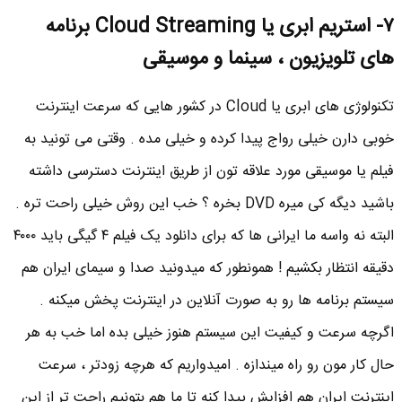
۷- استریم ابری یا Cloud Streaming برنامه
های تلویزیون ، سینما و موسیقی
تکنولوژی های ابری یا Cloud در کشور هایی که سرعت اینترنت
خوبی دارن خیلی رواج پیدا کرده و خیلی مده . وقتی می تونید به
فیلم یا موسیقی مورد علاقه تون از طریق اینترنت دسترسی داشته
باشید دیگه کی میره DVD بخره ؟ خب این روش خیلی راحت تره .
البته نه واسه ما ایرانی ها که برای دانلود یک فیلم ۴ گیگی باید ۴۰۰۰
دقیقه انتظار بکشیم ! همونطور که میدونید صدا و سیمای ایران هم
سیستم برنامه ها رو به صورت آنلاین در اینترنت پخش میکنه .
اگرچه سرعت و کیفیت این سیستم هنوز خیلی بده اما خب به هر
حال کار مون رو راه میندازه . امیدواریم که هرچه زودتر ، سرعت
اینترنت ایران هم افزایش پیدا کنه تا ما هم بتونیم راحت تر از این