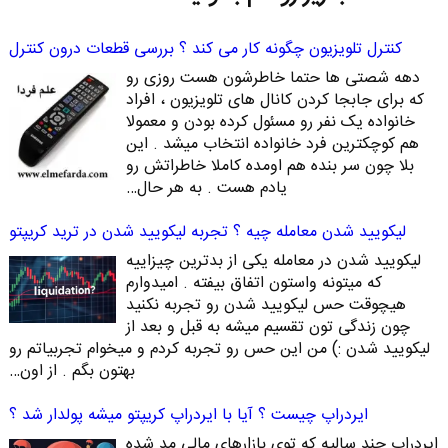
کنترل تلویزیون چگونه کار می کند ؟ بررسی قطعات درون کنترل
دهه شصتی ها حتما خاطرشون هست روزی رو
که برای جابجا کردن کانال های تلویزیون ، افراد
خانواده یک نفر رو مسئول کرده بودن و معمولا
هم کوچکترین فرد خانواده انتخاب میشد . این
بلا چون سر بنده هم اومده کاملا خاطراتش رو
یادم هست . به هر حال…
لیکویید شدن معامله چیه ؟ تجربه لیکویید شدن در ترید کریپتو
لیکویید شدن در معامله یکی از بدترین چیزاییه
که میتونه واستون اتفاق بیفته . امیدوارم
هیچوقت حس لیکویید شدن رو تجربه نکنید
چون زندگی تون تقسیم میشه به قبل و بعد از
لیکویید شدن :) من این حس رو تجربه کردم و میخوام تجربیاتم رو
بهتون بگم . از اون…
ایردراپ چیست ؟ آیا با ایردراپ کریپتو میشه پولدار شد ؟
ایردراپ چند سالیه که توی بازارهای مالی مد شده