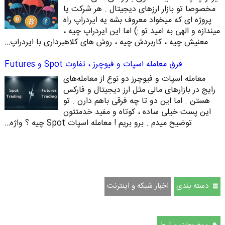
مخصوصا تو بازار ارزهای دیجیتال . هر شرکت یا
پروژه ای که میخواد معروف بشه یه ایردراپ راه
میندازه و الهی به امید تو :) اما این ایردراپ چیه ،
معنیش چیه ، کاربردش چیه ، روش های کلاهبرداری با ایردراپ…
فرق معامله اسپات و فیوچرز ، تفاوت Spot و Futures
معامله اسپات و فیوچرز دو نوع از معامله‌های
رایج در بازارهای مالی مثل ارز دیجیتال و فارکس
هستن . اما این دو تا چه فرقی باهم دارن . تو
این پست خیلی ساده ، کوتاه و مفید خدمتتون
توضیح میدم . برو بریم ! معامله اسپات Spot چیه ؟ واژه…
دسته بندی
اخبار شبکه و اینترنت