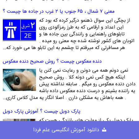
معنی ۷ شمال ، ۶۵ جنوب یا ۲ غرب در جاده ها چیست ؟
از بچگی این سوال ذهنمو درگیر کرده که بود که
این اعداد و ارقامی که به طرز رمزآلودی روی
تابلوهای راهنمایی و رانندگی بین جاده ها و
اتوبان های کشور نوشته شده چه معنی رو میده .
هر مسافرتی که میرفتم تا چشمم به این تابلو ها می خورد که…
دنده معکوس چیست ؟ روش صحیح دنده معکوس
نمی دونم همه می دونن و رعایت نمی کنن یا
اینکه هیچ کس نمی دونه کلا . روش صحیح
دادن دنده معکوس رو میگم . سابقه نداشته پیش
یه راننده بشینم و درست دنده معکوس داده باشه
. همه باهاش یه مشکلی دارن . اصلا انگار یه مدل کلاس کاری…
پارک دوبل چیست ؟ آموزش پارک دوبل
پارک دوبل یکی از مهارت های رانندگی هست که
خیلی پرکاربرده و کسی که پارک دوبل بلد نباشه
دانلود آموزش انگلیسی علم فردا
قطعا به دردسر میفته و شاید یه جاهایی سوژه