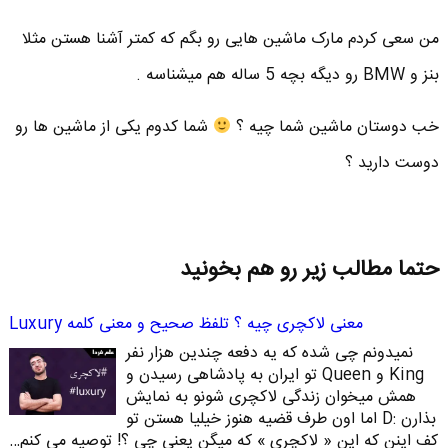
من سعی کردم مارک ماشین هایی رو بگم که کمتر آشنا هستن مثلا
بنز و BMW رو دیگه بچه 5 ساله هم میشناسه .
خب دوستان ماشین شما چیه ؟
شما کدوم یکی از ماشین ها رو
دوست دارید ؟
حتما مطالب زیر رو هم بخونید
معنی لاکچری چیه ؟ تلفظ صحیح و معنی کلمه Luxury
نمیدونم چی شده که یه دفعه چندین هزار نفر
King و Queen تو ایران به پادشاهی رسیدن و
همش میخوان زندگی لاکچری شونو به نمایش
بذارن :D اما اون طرف قضیه هنوز خیلیا هستن تو
کف اینن که این « لاکچری » که میگن یعنی چی ؟! توصیه می کنم…