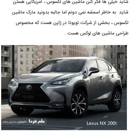
شاید خیلی ها فکر کنن ماشین های لکسوس ، آمریکایی هستن
شاید به خاطر اسمشه نمی دونم اما جالبه بدونید مارک ماشین
لکسوس ، بخشی از شرکت تویوتا در ژاپن هست که مخصوص
طراحی ماشین های لوکس هست .