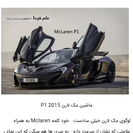
ماشین مک لارن P1 2015
لوگوی مک لارن خیلی سادست . خود کلمه Mclaren به همراه
علامتی که نشان از سرعت داره . یه سری ها هم میگن که این نماد ،