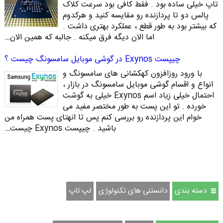
تاپ خیلی ساده بود . فقط کافی بود سرعت کلاک
پالس دو تا پردازنده رو مقایسه کنید و هرکدوم
که بیشتر بود به طور قطع ، عملکرد بهتری داشت .
اما الان دیگه فرق میکنه . جالبه که همین الان…
چیپست Exynos در گوشی موبایل سامسونگ چیست ؟
با ورود روزافزون کهکشانی های سامسونگ و
انواع و اقسام گوشی موبایل سامسونگ در بازار ،
احتمال خیلی زیاد اسم Exynos خیلی به گوشت
خورده . تو این پست به طور مختصر مفید می
خوام این پردازنده رو بررسی کنم پس تا انهتای پست همراه من
باشید . چیپست Exynos چیست…
دسته بندی
دانستنی های تکنولوژی
لپ تاپ