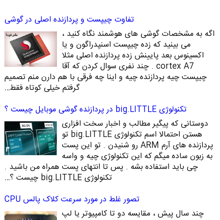
تفاوت چیپست و پردازنده اصلی در گوشی
اگه به مشخصات گوشی های هوشمند نگاه کنید ،
می بینید که زده چیپست اسنپدراگون و یا
اکسینوس بعد پایینش زده پردازنده اصلی مثلا
cortex A7 . چند نفری سوال کردن که آقا
چیپست چیه پردازنده چیه و اینا چه فرقی با هم دارن منم تصمیم
گرفتم خیلی کوتاه فقط…
تکنولوژی big.LITTLE در پردازنده گوشی موبایل چیست ؟
دوستانی که پیگیر مطالب و اخبار سخت افزاری
هستن احتمالا اسم تکنولوژی big.LITTLE تو
پردازنده های آرم ARM رو شنیدن . تو این پست
به زبون ساده میگم که این تکنولوژی چیه و واسه
چی باید استفاده بشه . پس تا انتهای پست همراه من باشید .
تکنولوژی big.LITTLE چیست ؟…
تصور غلط در مورد سرعت کلاک پالس CPU
چند سال پیش ، مقایسه دو تا کامپیوتر یا لپ