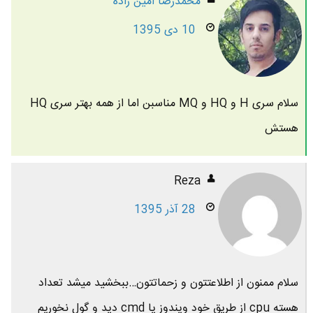
محمدرضا امين زاده
10 دی 1395
سلام سری H و HQ و MQ مناسبن اما از همه بهتر سری HQ
هستش
Reza
28 آذر 1395
سلام ممنون از اطلاعتتون و زحماتتون…ببخشید میشد تعداد
هسته cpu از طریق خود ویندوز یا cmd دید و گول نخوریم