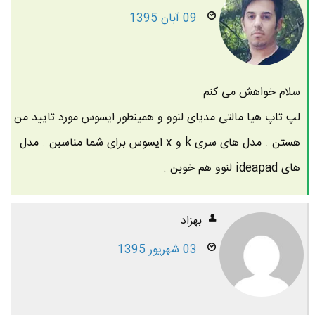
09 آبان 1395
سلام خواهش می کنم
لپ تاپ هیا مالتی مدیای لنوو و همینطور ایسوس مورد تایید من
هستن . مدل های سری k و x ایسوس برای شما مناسبن . مدل
های ideapad لنوو هم خوبن .
بهزاد
03 شهریور 1395