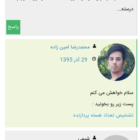
درسته….
پاسخ
محمدرضا امين زاده
29 آذر 1395
سلام خواهش می کنم
پست زیر رو بخونید :
تشخیص تعداد هسته پردازنده
شیمی