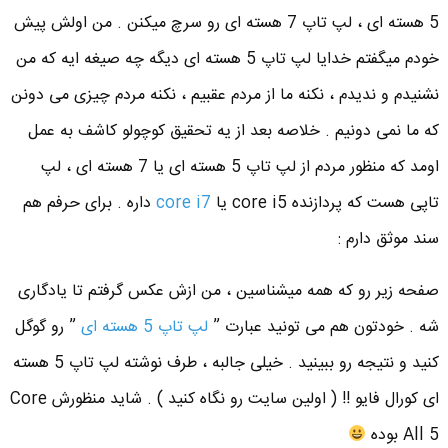
5 هسته ای ، لپ تاپ 7 هسته ای رو سرچ میکنن . من اولش پیش
خودم میگفتم خدایا لپ تاپ 5 هسته ای دیگه چه صیغه ایه که من
نشنیدم و ندیدم ، نکنه ما از مردم عقبیم ، نکنه مردم چیزی می دونن
که ما نمی دونیم . خلاصه بعد از یه تحقیق کوچولو کاشف به عمل
اومد که منظور مردم از لپ تاپ 5 هسته ای یا 7 هسته ای ، لپ
تاپی هست که پردازنده core i5 یا
core i7
داره . برای حرفم هم
سند موثق دارم :
صفحه زیر رو که همه میشناسین ، من ازش عکس گرفتم تا یادگاری
شه . خودتون هم می تونید عبارت ”
لپ تاپ 5 هسته ای
” رو گوگل
کنید و نتیجه رو ببینید . خیلی جالبه ، طرف نوشته لپ تاپ 5 هسته
ای کورال فایو !! ( اولین سایت رو نگاه کنید ) . شاید منظورش Core
All 5 بوده