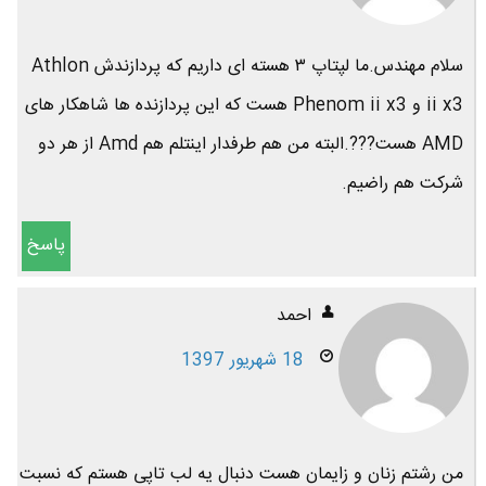
سلام مهندس.ما لپتاپ ۳ هسته ای داریم که پردازندش Athlon
ii x3 و Phenom ii x3 هست که این پردازنده ها شاهکار های
AMD هست???.البته من هم طرفدار اینتلم هم Amd از هر دو
شرکت هم راضیم.
پاسخ
احمد
18 شهریور 1397
من رشتم زنان و زایمان هست دنبال یه لب تاپی هستم که نسبت