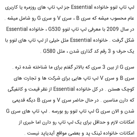
لپ تاپ لنوو خانواده Essential جز لپ تاپ های روزمره یا کاربری
عام محسوب میشه که سری B ، سری V و سری G رو شامل میشه .
در سال 2009 با معرفی لپ تاپ لنوو G530 ، خانواده Essential
شکل گرفت . خانواده Essential مثل خیلی از لپ تاپ های لنوو با
یک حرف و 3 رقم کد گذاری شدن ، مثل G580 .
سری G از بین 3 سری که بالاتر گفتم برای ما شناخته شده تره .
سری B و سری V لپ تاپ هایی برای شرکت ها و تجارت های
کوچک هستن . در کل خانواده Essential از نظر قیمت و کانفیگی
که دارن مناسبن . در حال حاضر سری V و سری B دیگه قدیمی
شدن و الان سری G لپ تاپ لنوو رو بورسه . لپ تاپ های سری G
امکانات لازم و حداقل برای یک لپ تاپ رو دارن اما خبری از
امکانات خانواده ثینک پد و بعضی مواقع آیدیاپد نیست .