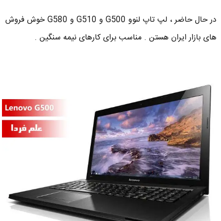
در حال حاضر ، لپ تاپ لنوو G500 و G510 و G580 خوش فروش
های بازار ایران هستن . مناسب برای کارهای نیمه سنگین .