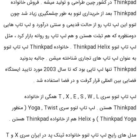
Thinkpad در کشور چین طراحی و تولید میشه . فروش خانواده
Thinkpad بعد از خریداری لنوو به طور چشمگیری زیاد شد چون
لنوو این لپ تاپ رو از حالت قدیمی و سنتی درآورد و لپ تاپ هایی
دومنظوره که هم تبلت هستن و هم لپ تاپ رو روانه بازار کرد ، مثل
لپ تاپ لنوو Thinkpad Helix . خانواده Thinkpad لپ تاپ لنوو
به عنوان لپ تاپ های تجاری شناخته میشن . جالبه بدونید
Thinkpad تنها لپ تاپی بود که تا سال 2003 مورد تایید ایستگاه
فضایی بین المللی قرار گرفت و در فضا استفاده شد .
لپ تاپ لنوو سری T , X , E , S , W , L همگی از خانواده
Thinkpad هستن . لپ تاپ لنوو سری Yoga , Twist ( منظور
Thinkpad Yoga ) و Helix هم از خانواده Thinkpad هستن .
مدل های رایج لپ تاپ لنوو خانواده ثینک پد در ایران سری X و T