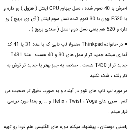
آخرش با 40 تموم شده ، نسل چهارم CPU اینتل ( هزول ) رو داره و
یا E530 چون با 30 تموم شده نسل سوم اینتل ( آی وی بریج ) رو
داره و 520 هم یعنی نسل دوم اینتل ( سندی بریج ) .
■ در خانواده Thinkpad معمولا لپ تاپی که با عدد 31 یا 41 کد
گذاری میشه جدید تر از مدل های 30 و 40 هست . مثلا T431
جدید تر از T430 هست . خلاصه یه چیز بهتر یا جدید تر توش به
کار رفته ، شک نکنید .
در مورد لپ تاپ های لنوو در آینده و به صورت دقیق تر صحبت می
کنم . سری های Helix ، Twist ، Yoga و … رو بعدا مورد بررسی
قرار میدم .
راستی دوستان ، پیشنهاد میکنم دوره های انگلیسی علم فردا رو تهیه