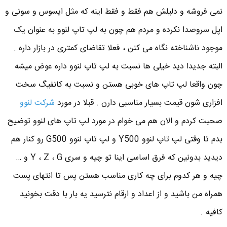
نمی فروشه و دلیلش هم فقط و فقط اینه که مثل ایسوس و سونی و
اپل سروصدا نکرده و مردم هم چون به لپ تاپ لنوو به عنوان یک
موجود ناشناخته نگاه می کنن ، فعلا تقاضای کمتری در بازار داره .
البته جدیدا دید خیلی ها نسبت به لپ تاپ لنوو داره عوض میشه
چون واقعا لپ تاپ های خوبی هستن و نسبت به کانفیگ سخت
افزاری شون قیمت بسیار مناسبی دارن . قبلا در مورد
شرکت لنوو
صحبت کردم و الان هم می خوام در مورد لپ تاپ های لنوو توضیح
بدم تا وقتی لپ تاپ لنوو Y500 و لپ تاپ لنوو G500 رو کنار هم
دیدید بدونین که فرق اساسی اینا تو چیه و سری Y ، Z ، G و …
چیه و هر کدوم برای چه کاری مناسب هستن پس تا انتهای پست
همراه من باشید و از اعداد و ارقام نترسید یه بار با دقت بخونید
کافیه .