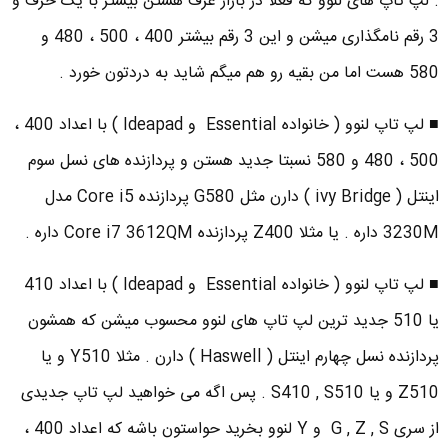
. لپ تاپ های لنوو که فعلا در بازار عرف هستن بیشتر با یک حرف و
3 رقم نامگذاری میشن و این 3 رقم بیشتر 400 ، 500 ، 480 و
580 هست اما من بقیه رو هم میگم شاید به دردتون خورد .
■ لپ تاپ لنوو ( خانواده Essential و Ideapad ) با اعداد 400 ،
500 ، 480 و 580 نسبتا جدید هستن و پردازنده های نسل سوم
اینتل ( ivy Bridge ) دارن مثل G580 پردازنده Core i5 مدل
3230M داره . یا مثلا Z400 پردازنده Core i7 3612QM داره .
■ لپ تاپ لنوو ( خانواده Essential و Ideapad ) با اعداد 410
یا 510 جدید ترین لپ تاپ های لنوو محسوب میشن که همشون
پردازنده نسل چهارم اینتل ( Haswell ) دارن . مثلا Y510 و یا
Z510 و یا S410 , S510 . پس اگه می خواهید لپ تاپ جدیدی
از سری G , Z , S و Y لنوو بخرید حواستون باشه که اعداد 400 ،