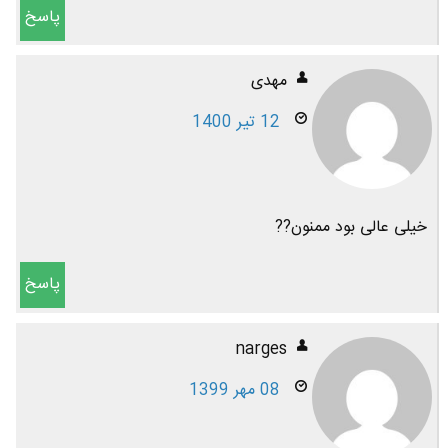
پاسخ
مهدی
12 تیر 1400
خیلی عالی بود ممنون??
پاسخ
narges
08 مهر 1399