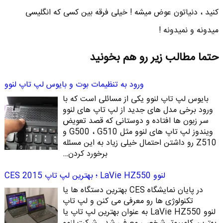
کنید ، دنیاتون عوض میشه ! خیلی فرقه بین کسی که انگلیسی
میدونه و نمیدونه !
حتما مطالب زیر رو هم بخونید
ورود به تنظیمات بوت و بایوس لپ تاپ لنوو
بایوس لپ تاپ لنوو یکی از مسائلی است که با
ورود برخی مدل های جدید از لپ تاپ های لنوو
سر زبون ها افتاده و دوستانی که قصد تعویض
ویندوز لپ تاپ های لنوو مثل G500 ، G510 و
Z510 رو داشتن احتمال خیلی زیاد به این مسئله
برخورد کردن…
لنوو LaVie HZ550 ؛ بهترین لپ تاپ CES 2015
در پایان نمایشگاه CES بهترین دستگاه ها یا
تکنولوژی ها رو معرفی می کنن و لپ تاپ
لنوو LaVie HZ550 به عنوان بهترین لپ تاپ یا