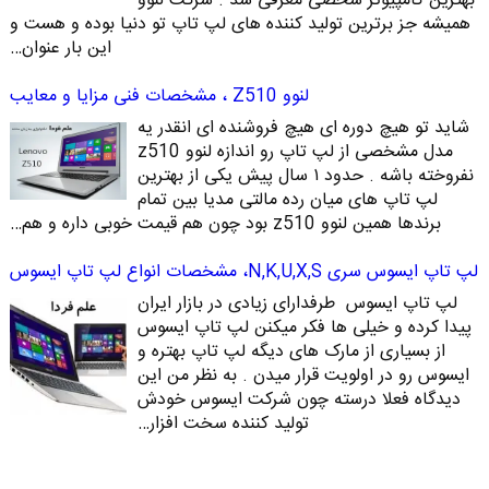
بهترین کامپیوتر شخصی معرفی شد . شرکت لنوو
همیشه جز برترین تولید کننده های لپ تاپ تو دنیا بوده و هست و
این بار عنوان…
لنوو Z510 ، مشخصات فنی مزایا و معایب
شاید تو هیچ دوره ای هیچ فروشنده ای انقدر یه
مدل مشخصی از لپ تاپ رو اندازه لنوو z510
نفروخته باشه . حدود ۱ سال پیش یکی از بهترین
لپ تاپ های میان رده مالتی مدیا بین تمام
برندها همین لنوو z510 بود چون هم قیمت خوبی داره و هم…
لپ تاپ ایسوس سری N,K,U,X,S، مشخصات انواع لپ تاپ ایسوس
لپ تاپ ایسوس طرفدارای زیادی در بازار ایران
پیدا کرده و خیلی ها فکر میکنن لپ تاپ ایسوس
از بسیاری از مارک های دیگه لپ تاپ بهتره و
ایسوس رو در اولویت قرار میدن . به نظر من این
دیدگاه فعلا درسته چون شرکت ایسوس خودش
تولید کننده سخت افزار…