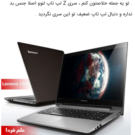
. تو یه جمله خلاصتون کنم ، سری Z لپ تاپ لنوو اصلا جنس بد
نداره و دنبال لپ تاپ ضعیف تو این سری نگردید .