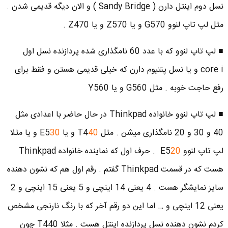
نسل دوم اینتل دارن ( Sandy Bridge ) و الان دیگه قدیمی شدن .
مثل لپ تاپ لنوو G570 و یا Z570 و یا Z470 .
■ لپ تاپ لنوو که با عدد 60 نامگذاری شده پردازنده نسل اول
core i و یا نسل پنتیوم دارن که خیلی قدیمی هستن و فقط برای
رفع حاجت خوبه . مثل G560 و یا Y560
■ لپ تاپ لنوو خانواده Thinkpad در حال حاضر با اعدادی مثل
40 و 30 و 20 نامگذاری میشن . مثل T4
40
و یا E5
30
و یا مثلا
لپ تاپ لنوو E5
20
. حرف اول که نماینده خانواده Thinkpad
هست که در قسمت Thinkpad گفتم . رقم اول هم که نشون دهنده
سایز نمایشگر هست . 4 یعنی 14 اینچی و 5 یعنی 15 اینچی و 2
یعنی 12 اینچی و … اما این دو رقم آخر که با رنگ نارنجی مشخص
کردم نشون دهنده نسل پردازنده اینتل هست . مثلا T440 چون