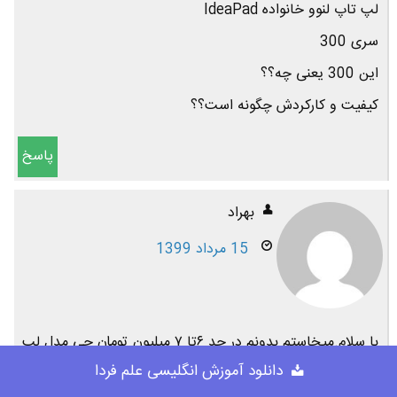
لپ تاپ لنوو خانواده IdeaPad
سری 300
این 300 یعنی چه؟؟
کیفیت و کارکردش چگونه است؟؟
پاسخ
بهراد
15 مرداد 1399
با سلام.میخاستم بدونم در حد ۶تا ۷ میلیون تومان چی مدل لب
دانلود آموزش انگلیسی علم فردا
تاپ بهتره؟؟