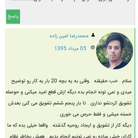
پاسخ
محمدرضا امين زاده
05 مرداد 1395
سلام . خب حقیقته . وقتی به یه بچه 20 بار یه کار رو توضیح
میدی و نمی تونه انجام بده دیگه ازش قطع امید میکنی و حوصله
تشویق کردنشو نداری . تا بار پنجم ششم تشویق می کنی بعدش
خسته میشی و فقط حرص می خوری .
دیگه کار از تشویق و ایجاد روحیه گذشته . واقعا خیلی بده که ما
کارای خیلی ساده رو نمی تونیم انجام بدیم . همش بخاطر نظام