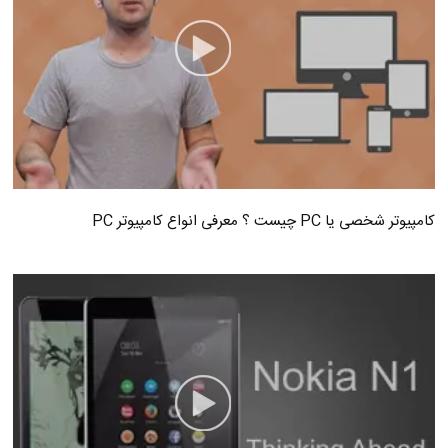
کامپیوتر شخصی یا PC چیست ؟ معرفی انواع کامپیوتر PC