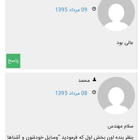
09 مرداد 1395
عالی بود
پاسخ
محمد
08 مرداد 1395
سلام مهندس
بنظر بنده اون بخش اول که فرمودید “وسایل خودشون و آشناها