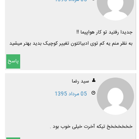
جدیدا رفتید تو کار هواپیما !!
به نظر منم یه کم توی ادبیاتتون تغییر کوچیک بدید بهتر میشید
پاسخ
سید رضا
05 مرداد 1395
خخخخخخخ تیکه آخرت خیلی خوب بود .