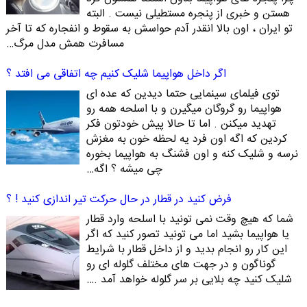
هستن و خبری از پنجره مستطیلی نیست . البته
تو ایران ، اون بالا انقدر آدم حواسش به سقوط و انفجاره که تا آخر
مسافرت همش مدل مرگ…
اگر داخل هواپیما شلیک کنیم چه اتفاقی می افتد ؟
توی فیلمای سینمایی حتما دیدین که عده ای
هواپیما رو گروگان میگیرن و با اسلحه همه رو
تهدید میکنن . اما تا حالا پیش خودتون فکر
کردین که اگه اون فرد یه لحظه خون به مغزش
نرسه و شلیک کنه و اون فشنگ به هواپیما بخوره
چی میشه ؟ اگه…
فرض کنید در قطار در حال حرکت تیر اندازی کنید ! ؟
شما که هیچ وقت نمی تونید با اسلحه وارد قطار
یا هواپیما بشید اما می تونید تصور کنید که اگر
این کار رو انجام بدید و از داخل قطار با شرایط
گوناگون و در جهت های مختلف گلوله ای رو
شلیک کنید چه بلایی بر سر گلوله خواهد آمد .…