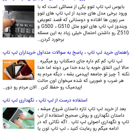
بایوس لپ تاپ لنوو یکی از مسائلی است که با
ورود برخی مدل های جدید از لپ تاپ های لنوو
سر زبون ها افتاده و دوستانی که قصد تعویض
ویندوز لپ تاپ های لنوو مثل G500 ، G510 و
Z510 رو داشتن احتمال خیلی زیاد به این مسئله
برخورد کردن…
راهنمای خرید لپ تاپ ، پاسخ به سوالات متداول خریداران لپ تاپ
لپ تاپ کم کم داره جای دسکتاپ رو میگیره .
حالا این اتفاق خوبه یا بده خدا می دونه اما خدا
نکنه 1 چیز تو جامعه اپیدمی بشه ، دیگه مردم به
هر ضرب و ضوربی که شده میخوان اون حالت
اپیدمیک رو حفظ کنن . الان مردم رو دور…
استفاده درست از لپ تاپ ، نگهداری لپ تاپ
بعد از خرید لپ تاپ تازه داستان شروع میشه ،
داستان نگهداری و روش صحیح استفاده از لپ
تاپ و نگهداری اصولی لپ تاپ . اگه نکاتی که در
ادامه میگم رو رعایت کنید ، لپ تاپ تون یا