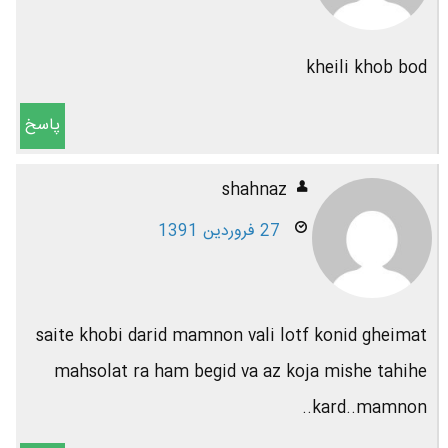
kheili khob bod
پاسخ
shahnaz
27 فروردین 1391
saite khobi darid mamnon vali lotf konid gheimat
mahsolat ra ham begid va az koja mishe tahihe
kard..mamnon..