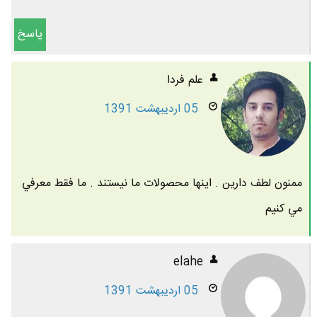
پاسخ
علم فردا
05 اردیبهشت 1391
ممنون لطف دارين . اينها محصولات ما نيستند . ما فقط معرفي
مي كنيم
elahe
05 اردیبهشت 1391