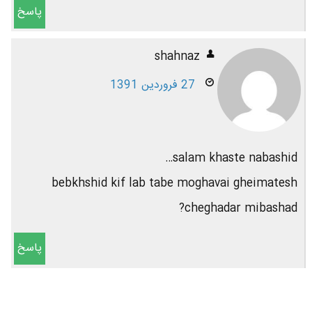
پاسخ
shahnaz
27 فروردین 1391
salam khaste nabashid…
bebkhshid kif lab tabe moghavai gheimatesh
cheghadar mibashad?
پاسخ