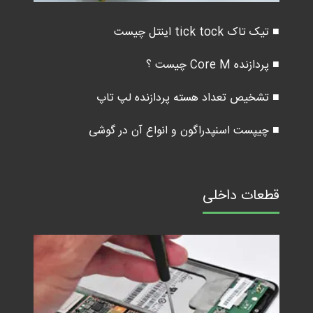
■ تیک تاک tick tock اینتل چیست
■ پردازنده Core M چیست ؟
■ تشخیص تعداد هسته پردازنده لپ تاپ
■ چیپست اسنپدراگون و انواع آن در گوشی
قطعات داخلی