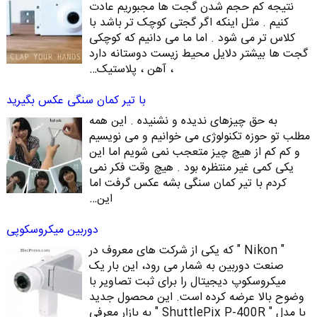
نتیجه کم حجم شدن گجت ها مجبوریم عادت
کنیم . مثل اینکه اگر گجتی کوچک تر باشد با
کلاس تر می شود . اما ما می دانیم که کوچکی
گجت ها بیشتر دلایل محیط زیست دوستانه دارد
، آهن ، پلاستیک…
با تیر کمان سنگی عکس بگیرید
به حق چیزهای ندیده و نشنیده . این همه
مطلب تو حوزه تکنولوژی می خوانیم و می نویسیم
و کم کم از هیچ چیز متعجب نمی شویم اما این
یکی کمی غیر منتظره بود . هیچ وقت فکر نمی
کردم با تیر کمان سنگی بشه عکس گرفت اما
این…
دوربین میکروسکوپی
" Nikon " که یکی از شرکت های معروف در
صنعت دوربین به شمار می رود، این بار یک
میکروسکوپ دیجیتال را برای ثبت تصاویر با
وضوح بالا عرضه کرده است. این محصول جدید
با مدل " ShuttlePix P-400R " به بازار معرفی