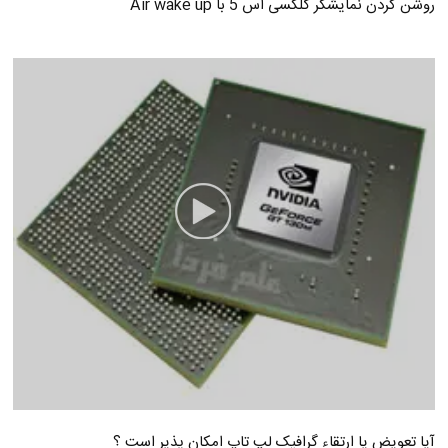
روشن کردن نمایشگر گلکسی اس 5 با Air wake up
آیا تعویض یا ارتقاء گرافیک لپ تاپ امکان پذیر است ؟