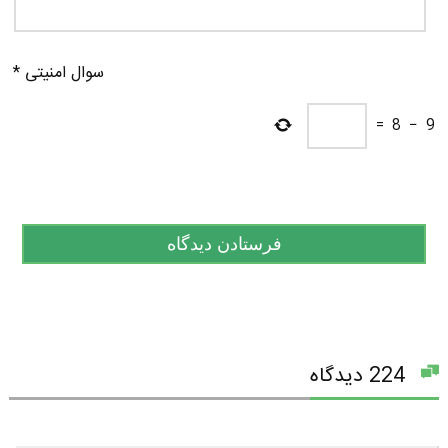
سوال امنیتی
*
=
8
−
9
224 دیدگاه