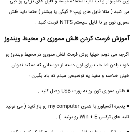
بین کامپیوتر و لپ تاپ استفاده میشه و فایل های بزرگی رو کپی
می کنید ( مثلا فایل های زیپ ۴ گیگی یا بیشتر ) حتما باید فلش
مموری تون رو با فایل سیستم NTFS فرمت کنید .
آموزش فرمت کردن فلش مموری در محیط ویندوز
اگرچه می دونم خیلیا روش فرمت فلش مموری در محیط ویندوز رو
خوب بلدن اما خب برای اون دسته از دوستانی که ممکنه ندونن
خیلی خلاصه و مفید یه توضیحی میدم که یاد بگیرن :
■ فلش مموری تون رو به پورت USB وصل کنید .
■ پنجره اکسپلورر یا همون my computer رو باز کنید ( می تونید
کلید های ترکیبی Win + E رو بزنید ) .