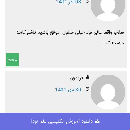
08 آذر 1401
سلام، واقعا عالی بود خیلی ممنون، موفق باشید فلشم کاملا
درست شد.
پاسخ
فریدون
30 مهر 1401
آقای درویش : خسته نباشید بسیار ممنون از در اختیار گذاشتن
دانلود آموزش انگلیسی علم فردا