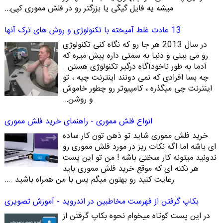
میشه یه فایل گیگی یا بزرگتر رو در فلش مموری کپی…
13 عادت غلط آمیخته با تکنولوژی و روش های ترک آنها
در سال 2013 هر جا رو که نگاه کنی تکنولوژی
رو می بینی و دنیا به سمتی داره پیش میره که
آدما به طور ناخودآگاه درگیر تکنولوژی هستن .
چه بسا افرادی که نمی دونند اینترنت چیه ، تو
اینترنت چی میگذره ، کامپیوتر رو چطور خاموش
و روشن…
انواع فلش مموری - راهنمای خرید فلش مموری
خرید فلش مموری شاید تو ذهن تون کار ساده
ای باشه اما اگه نکات ریز در مورد فلش مموری رو
ندونید میتونه کار سختی باشه ! من تو این پست
هر نکته ای که موقع خرید فلش مموری باید
رعایت کنید رو بهتون میگم پس با من همراه باشید .…
بکاپ گرفتن از فهرست مخاطبین در اندروید - آموزش تصویری
در این پست کوتاه میخوام نحوه بکاپ گرفتن از