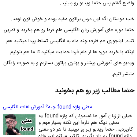
واضح گفتم پس حتما ویدیو رو ببینید.
خب دوستان اگه این درس براتون مفید بوده و خوش تون اومد.
حتما دوره های آموزش زبان انگلیسی علم فردا رو هم بخرید و تمرین
کنید. اینجوری هم ظرف چند ماه به انگلیسی تسلط پیدا میکنید هم
اینکه با خرید دوره ها از علم فردا حمایت میکنید تا ما هم بتونیم
ویدیو های آموزشی بیشتر و بهتری براتون بسازیم و به صورت رایگان
منتشر کنیم.
حتما مطالب زیر رو هم بخونید
معنی واژه found چیه؟ آموزش لغات انگلیسی
خیلی از زبان آموز ها نمیدونن که واژه found یه
معنی دیگه هم داره! این نکته بسیار مهم و
کاربردیه. حتما ویدیو زیر رو ببینید تا هر دو معنی
واژه found رو یاد بگیرید. تاکید میکنم این واژه