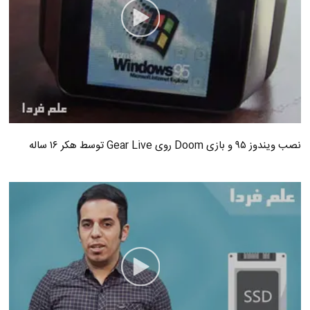
نصب ویندوز ۹۵ و بازی Doom روی Gear Live توسط هکر ۱۶ ساله