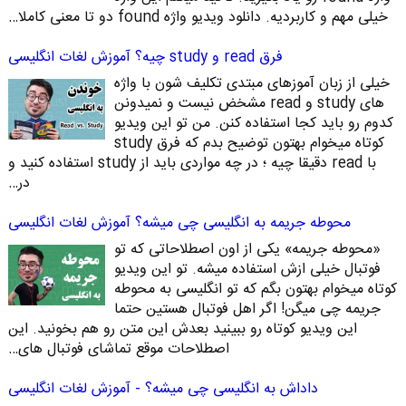
خیلی مهم و کاربردیه. دانلود ویدیو واژه found دو تا معنی کاملا…
فرق read و study چیه؟ آموزش لغات انگلیسی
خیلی از زبان آموزهای مبتدی تکلیف شون با واژه
های study و read مشخض نیست و نمیدونن
کدوم رو باید کجا استفاده کنن. من تو این ویدیو
کوتاه میخوام بهتون توضیح بدم که فرق study
با read دقیقا چیه ؛ در چه مواردی باید از study استفاده کنید و
در…
محوطه جریمه به انگلیسی چی میشه؟ آموزش لغات انگلیسی
«محوطه جریمه» یکی از اون اصطلاحاتی که تو
فوتبال خیلی ازش استفاده میشه. تو این ویدیو
کوتاه میخوام بهتون بگم که تو انگلیسی به محوطه
جریمه چی میگن! اگر اهل فوتبال هستین حتما
این ویدیو کوتاه رو ببینید بعدش این متن رو هم بخونید. این
اصطلاحات موقع تماشای فوتبال های…
داداش به انگلیسی چی میشه؟ - آموزش لغات انگلیسی