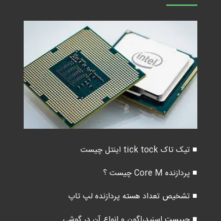
■ تیک تاک tick tock اینتل چیست
■ پردازنده Core M چیست ؟
■ تشخیص تعداد هسته پردازنده لپ تاپ
■ چیپست اسنپدراگون و انواع آن در گوشی