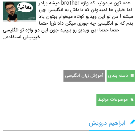
همه تون میدونید که واژه brother میشه برادر
اما خیلی ها نمیدونن که داداش به انگلیسی چی
میشه ! من تو این ویدیو کوتاه میخوام بهتون یاد
بدم که تو انگلیسی چه جوری میگن داداش! حتما
حتما حتما این ویدیو رو ببینید چون این دو واژه تو انگلیسی
خیییییلی استفاده…
دسته بندی
آموزش زبان انگلیسی
موضوعات مرتبط
ابراهیم درویش