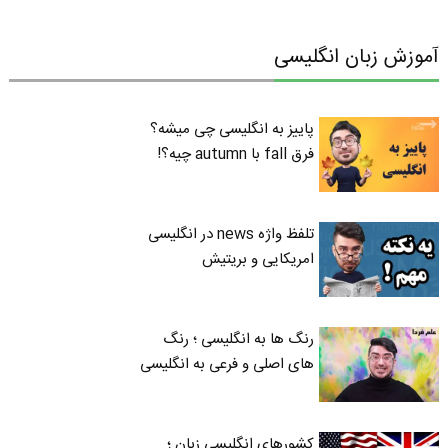
آموزش زبان انگلیسی
پاییز به انگلیسی چی میشه؟
فرق fall با autumn چیه؟!
تلفظ واژه news در انگلیسی
امریکایی و بریتیش
رنگ ها به انگلیسی ؛ رنگ
های اصلی و فرعی به انگلیسی
کشورهای انگلیسی زبان ؛