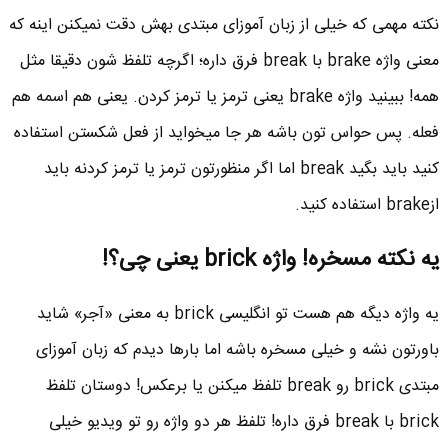
نکته مهمی که خیلی از زبان آموزای مبتدی بهش دقت نمیکنن اینه که
معنی واژه brake با break فرق داره؛ اگرچه تلفظ شون دقیقا مثل
همه! ببینید واژه brake یعنی ترمز یا ترمز کردن. یعنی هم اسمه هم
فعله. پس حواس تون باشه هر جا میخواید از فعل شکستن استفاده
کنید باید بگید break اما اگر منظورتون ترمز یا ترمز کردنه باید
ازbrake استفاده کنید.
یه نکته مسخره! واژه brick یعنی چی؟!
یه واژه دیگه هم هست تو انگلیسی brick به معنی «آجر» شاید
باورتون نشه و خیلی مسخره باشه اما بارها دیدم که زبان آموزای
مبتدی brick رو break تلفظ میکنن یا برعکس! دوستان تلفظ
brick با break فرق داره! تلفظ هر دو واژه رو تو ویدیو خیلی