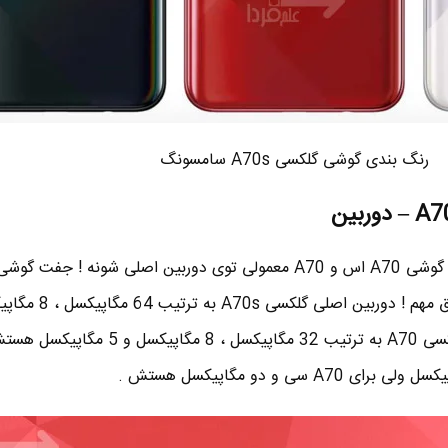
رنگ بندی گوشی گلکسی A70s سامسونگ
■ یکی از تفاوت های اساسی بین گوشی A70 اس و A70 معمولی توی دوربین اصلی شونه ! جفت گ
مگاپیکسل هستش اما دوربین گلکسی A70 به ترتیب 32 مگاپیکسل ، 8 م