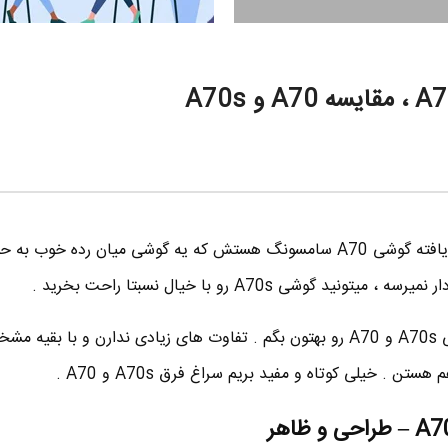
گوشی A70s در واقع نسخه ارتقا یافته گوشی A70 سامسونگ هستش که یه گوشی میان رده خو
 گوشی A70s رو با خیال نسبتا راحت بخرید .
تو این پست میخوام تفاوت گوشی A70s و A70 رو بهتون بگم . تفاوت های زیادی ندارن و با
ن . خیلی کوتاه و مفید بریم سراغ فرق A70s و A70 .