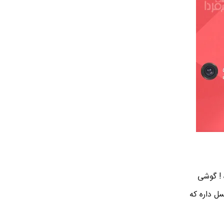
مگاپیکسلی ، از کیفیت عکس گلکسی A70 بیشتره ! گوشی
4 پیکسل داره اما گوشی A70s رزولوشن عکس 9000 در 7000 پیکسل داره که