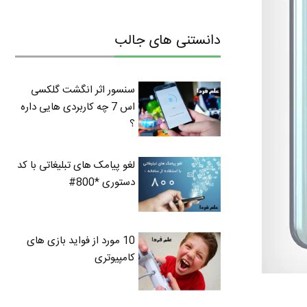
دانستنی های جالب
سنسور اثر انگشت گلکسی
اس 7 چه کاربردی هایی داره
؟
لغو پیامک های تبلیغاتی با کد
دستوری *800#
10 مورد از فواید بازی های
کامپیوتری