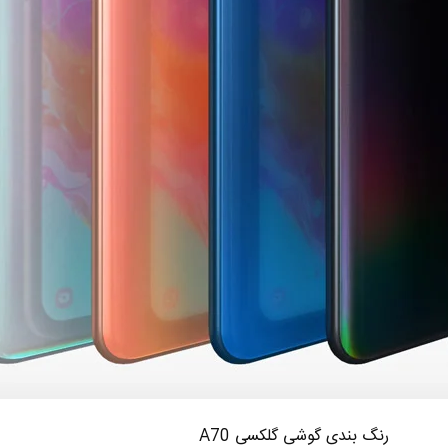
رنگ بندی گوشی گلکسی A70