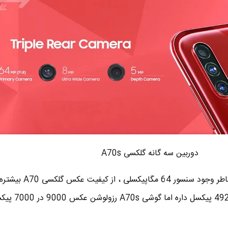
دوربین سه گانه گلکسی A70s
■ کیفیت عکس گلکسی A70s بخاطر وجود سنسور 64 
A70 رزولوشن عکس 6500 در 920