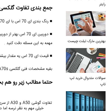
رایتر
جمع بندی تفاوت گلکسی A70 و 70s
■ رنگ بندی ای 70 اس با ای 70 معمولی فرق داره .
بهترین مارک تبلت چیست
مهمه به این مسئله دقت کنید .
■ قیمت ای 70 اس یه مقدار بیشتر از ای 70 معمولیه . در کل ای 70 اس گوشی بهتری نسبت به ای 70 هستش .
بقیه مشخصات فنی گلکسی A70s و A70 شبیه به هم هستن .
سوالات متدوال خرید لپ
حتما مطالب زیر رو هم ب
تاپ
تفاوت گو