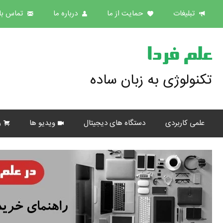
تبلیغات
حمایت از ما
درباره ما
تماس با 
علم فردا
تکنولوژی به زبان ساده
علمی کاربردی
دستگاه های دیجیتال
ویدیو ها
ر