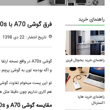
راهنمای خرید
فرق گوشی A70 با A70s ، مقایسه A70 و A70s
تاریخ انتشار : 22 دی 1398
راهنمای خرید یخچال فریزر
و اگه بودجه تون به گوشی پرچم دار نمیرسه ، میتونید
هم کاری نداریم چون دقیقا مثل هم هست
راهنمای خرید هارد
اکسترنال
مقایسه گوشی A70 و A70s – طراحی و ظاهر