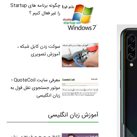
چگونه برنامه های Startup
را غیر فعال کنیم ؟
سوکت زدن کابل شبکه ،
آموزش تصویری
معرفی سایت QuoteCoil ؛
موتور جستجوی نقل قول به
زبان انگلیسی
آموزش زبان انگلیسی