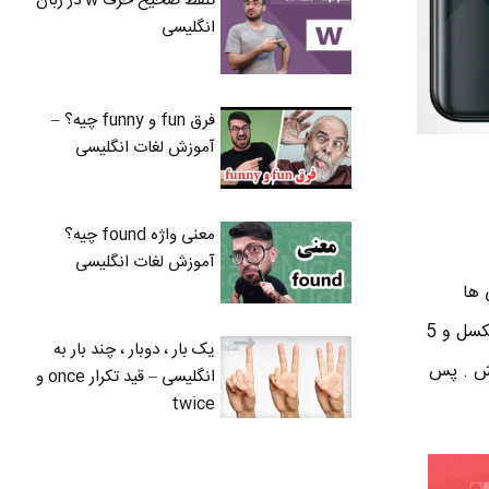
تلفظ صحیح حرف w در زبان
انگلیسی
فرق fun و funny چیه؟ –
آموزش لغات انگلیسی
معنی واژه found چیه؟
آموزش لغات انگلیسی
وشی ها
دوربین سه گانه دارن اما با یه فرق مهم ! دوربین اصلی گلکسی A70s به ترتیب 64 مگاپیکسل ، 8 مگاپیکسل و 5
یک بار ، دوبار ، چند بار به
گاپیکسل و 5 مگاپیکسل هستش . پس
انگلیسی – قید تکرار once و
twice