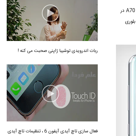
■ یکی از مهمترین تفاوت های گلکسی A70s و A70 اینه که رنگ هاشون باهم فرق داره . گوشی گلکسی A70 در
 و سفید بلوری
ربات اندرویدی توشیبا ژاپنی صحبت می کنه !
فعال سازی تاچ آیدی آیفون 6 ، تنظیمات تاچ آیدی