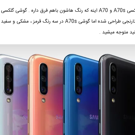
چهار رنگ آبی ، سفید ، مشکی و نارنجی طراحی شده اما گوشی A70s در سه رنگ قرمز ، مشکی
ید متوجه میشید .