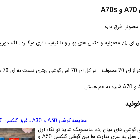
A
■ دوربین ای 70 اس بهتر از دوربین ای 70 معمولیه و عکس های بهتر و با کیفیت تری میگیره . اگ
خونید
مقایسه گوشی A50 و A30 ، فرق گلکسی A50 و A30
شی A50 و A30 از سری گوشی های میان رده سامسونگ شاید تو نگاه اول
خیلی مهم به نظر نرسه اما در عمل یه سری تفاوت ها بین گوشی گلکسی A50 و