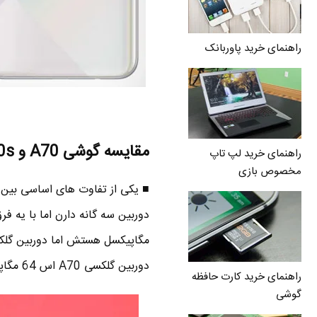
راهنمای خرید پاوربانک
مقایسه گوشی A70 و A70s – دوربین
راهنمای خرید لپ تاپ
مخصوص بازی
دوربین گلکسی A70 اس 64 مگاپیکسل ولی برای A70 سی و دو مگاپیکسل هستش .
راهنمای خرید کارت حافظه
گوشی