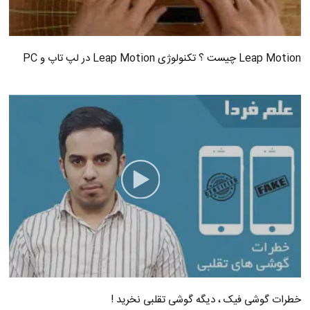
Leap Motion چیست ؟ تکنولوژی Leap Motion در لپ تاپ و PC
خطرات گوشی فیک ، دیگه گوشی تقلبی نخرید !