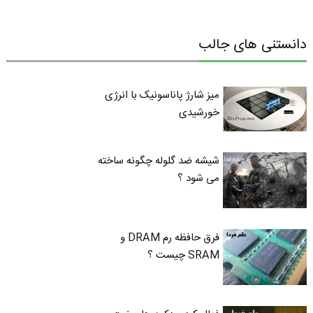
دانستنی های جالب
میز شارژ پاناسونیک با انرژی
خورشیدی
شیشه ضد گلوله چگونه ساخته
می شود ؟
فرق حافظه رم DRAM و
SRAM چیست ؟