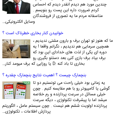
چندین مورد هم دیدم انقدر دیدم که احساس
کردم ضرورت داره این پست رو بنویسم .
متاسفانه مردم ما یه تصوری از فروشندگان
وسایل الکترونیکی…
خوابیدن کنار بخاری خطرناک است ؟
ما که هنوز تو تهران برف و بارون مشتی ندیدیم ،
همچین سرمایی هم ندیدیم ، نگرانم واقعا ! یه
دوره ای یکی از لذت های خدادای این بود که
برف بیاد برف بازی کنی بعد دستتو بگیری رو
بخاری تا باد کنه :D یا روزایی که برف میومد کنار…
بنچمارک چیست ؟ اهمیت نتایج بنچمارک چقدره ؟
یه زمانی بود خیلی راحت می تونستیم دو تا
گوشی یا کامپیوتر رو با هم مقایسه کنیم . چون
خیلی مسائل در سرعت پردازنده و رم خلاصه
میشد اما با پیشرفت تکنولوژی ، دیگه سرعت
پردازنده اولویت ششم هم نیست . چون سیستم عامل ، الگوریتم
پردازش اطلاعات ، تکنولوژی…