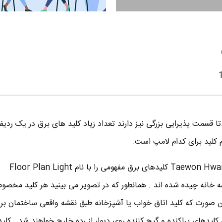
ا قسمت پذیرایی بزرگی نیز دارند تعداد زیاد کلید های برق در یک ردیف 
 کلید برای کدام لامپ است.
اما یک طراح خوش فکر به نام Taewon Hwang کلیدهای برق مفهومی را با نام Floor Plan Light
 نقشه خانه چیده شده اند . همانطور که در تصویر می بینید هر کلید مخ
ن صورت که کلید اتاق خواب یا آشپزخانه طبق نقشه واقعی ساختمان بر
 کلیدهای پراکنده و گیج کننده روی دیوار از رده خارج خواهند شد . کلید