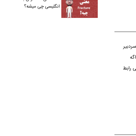
انگلیسی چی میشه؟
ردبير
اگه
ی رابط