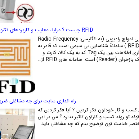
RFID چیست ؟ مزایا، معایب و کاربردهای تکنولوژی RFID
RFID چیست؟ سامانهٔ شناسایی امواج رادیویی (به انگلیسی: Radio Frequency
Identification)‏ (به اختصار RFID ) سامانهٔ شناسایی بی‌ سیمی است که قادر به
تبادل داده‌ها به ‌وسیلهٔ برقراری اطلاعات بین یک Tag که به یک کالا، کارت و...
است. سامانه‌ های RFID از…
راه اندازی سایت برای چه مشاغلی ضر
ی کسب و کار خودتون فکر کردین ؟ آیا فکر کردین که
 تو روند کسب و کارتون تاثیر بذاره ؟ من در این
تصر خدمت تون توضیح بدم که چه مشاغلی باید…