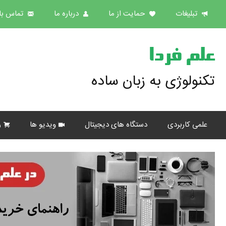
تبلیغات
حمایت از ما
درباره ما
تماس با 
علم فردا
تکنولوژی به زبان ساده
علمی کاربردی
دستگاه های دیجیتال
ویدیو ها
ر