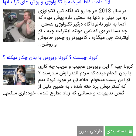
13 عادت غلط آمیخته با تکنولوژی و روش های ترک آنها
در سال 2013 هر جا رو که نگاه کنی تکنولوژی
رو می بینی و دنیا به سمتی داره پیش میره که
آدما به طور ناخودآگاه درگیر تکنولوژی هستن .
چه بسا افرادی که نمی دونند اینترنت چیه ، تو
اینترنت چی میگذره ، کامپیوتر رو چطور خاموش
و روشن…
کرونا چیست ؟ کرونا ویروس با بدن چکار میکنه ؟
کرونا چیه ؟ این ویروس عجیب و غریب چه کاری
با بدن انجام میده که مردم انقدر ازش میترسند ؟
تو این پست میخوام اطلاعاتی در مورد کرونا بدم
که کمتر بهش پرداخته شده ، به همین دلیل از
گفتن بدیهیات و مسائلی که زیاد مطرح شده ، خودداری میکنم…
دسته بندی
طراحي مدرن