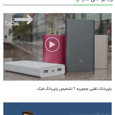
پاوربانک تقلبی چجوریه ؟ تشخیص پاوربانک فیک