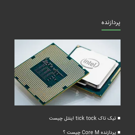
پردازنده
■ تیک تاک tick tock اینتل چیست
■ پردازنده Core M چیست ؟