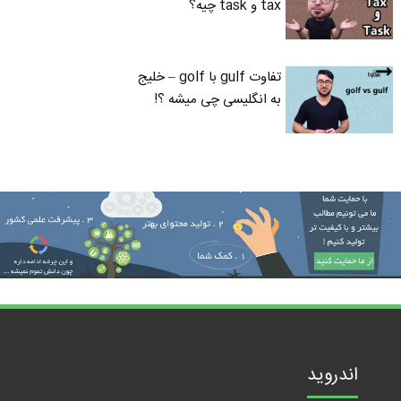
tax و task چیه؟
تفاوت gulf با golf – خلیج
به انگلیسی چی میشه ؟!
اندروید