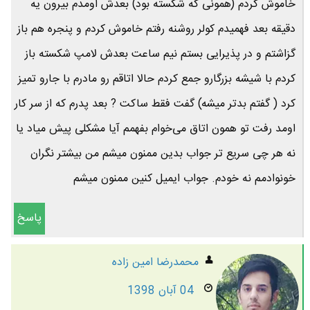
خاموش کردم (همونی که شکسته بود) بعدش اومدم بیرون یه
دقیقه بعد فهمیدم کولر روشنه رفتم خاموش کردم و پنجره هم باز
گزاشتم و در پذیرایی بستم نیم ساعت بعدش لامپ شکسته باز
کردم با شیشه بزرگارو جمع کردم حالا اتاقم رو مادرم با جارو تمیز
کرد ( گفتم بدتر میشه) گفت فقط ساکت ? بعد پدرم که از سر کار
اومد رفت تو همون اتاق می‌خوام بفهمم آیا مشکلی پیش میاد یا
نه هر چی سریع تر جواب بدین ممنون میشم من بیشتر نگران
خونوادمم نه خودم. جواب ایمیل کنین ممنون میشم
پاسخ
محمدرضا امين زاده
04 آبان 1398