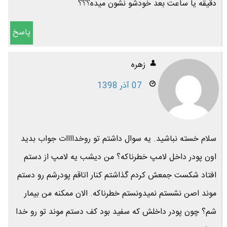
دقیقه یا ساعت بعد خودشو نشون میده؟؟؟
پاسخ
زهره
07 آذر 1398
سلام خسته نباشید. یه سوال داشتم تو رو‌خداااات جواب بدید
اون پودر داخل لامپ خطرناکه؟ من دیشب یه لامپ از دستم
افتاد شکست جمعش کردم گذاشتم کنار اتاقم پودرشم رو دستم
موند اصن نشستم نمیدونستم خطرناکه. الان ممکنه من بیمار
شم؟ چون پودر داخلش که سفید بود کف دستم موند تو رو خدا