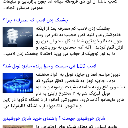
لامپ LED ال ای دی فروخته میشه اما چون بازاریابی و تبلیغات
عمومی درستی انجام…
چشمک زدن لامپ کم مصرف ؛ چرا ؟
چشمک زدن لامپ کم مصرف بعد از اینکه
خاموشش می کنید کمی عجیب به نظر می رسه
چون به نظر خودتون شما به کل ، جریان برق رو
ازش قطع کردید . اگه آدم حساس به نور باشید و
با یه نور کوچیک از خواب می پرید احتمالا چشمک زدن لامپ…
لامپ LED آبی چیست و چرا برنده جایزه نوبل شد؟
دیروز مراسم اهدای جایزه نوبل به افراد مختلف
بود ، جایزه نوبل به شخصی تعلق میگیره که
بیشترین نفع رو به جامعه بشریت برسونه و جایزه
نوبل فیزیک هم به ۳ مخترع ژاپنی به نام
های «ایسامو آکاساکی»، «هیروشی آمانو» از دانشگاه ناگویا در ژاپن
و «شوجی ناکامورا» از دانشگاه کالیفرنیا در…
شارژر خورشیدی چیست ؟ راهنمای خرید شارژر خورشیدی
واسه کسایی که معتاد شبکه های اجتماعی یا