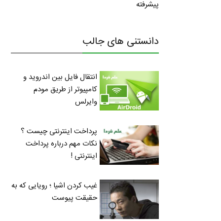
پیشرفته
دانستنی های جالب
انتقال فایل بین اندروید و
کامپیوتر از طریق مودم
وایرلس
پرداخت اینترنتی چیست ؟
نکات مهم درباره پرداخت
اینترنتی !
غیب کردن اشیا ؛ رویایی که به
حقیقت پیوست