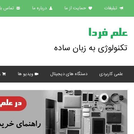
تبلیغات
حمایت از ما
درباره ما
تماس با 
علم فردا
تکنولوژی به زبان ساده
علمی کاربردی
دستگاه های دیجیتال
ویدیو ها
ر