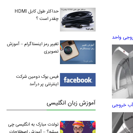
حداکثر طول کابل HDMI
چقدر است ؟
روجی واحد
تغییر رمز اینستاگرام – آموزش
تصویری
فیس بوک دومین شرکت
اینترنتی پر درآمد
آموزش زبان انگلیسی
 آب خروجی
تولدت مبارک به انگلیسی چی
میشه؟ – آموزش اصطلاحات